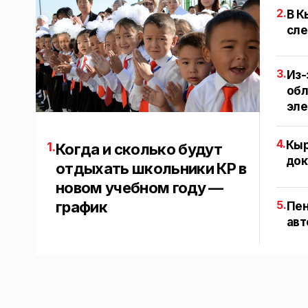
2.
В К
сле
3.
Из-
обл
эл
4.
Кыр
1.
Когда и сколько будут
док
отдыхать школьники КР в
новом учебном году —
график
5.
Пен
авт