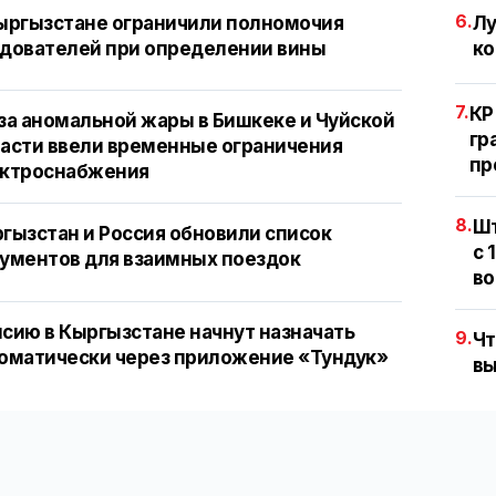
6.
ыргызстане ограничили полномочия
Лу
дователей при определении вины
ко
7.
КР
за аномальной жары в Бишкеке и Чуйской
гр
асти ввели временные ограничения
пр
ектроснабжения
8.
Шт
гызстан и Россия обновили список
с 
ументов для взаимных поездок
во
сию в Кыргызстане начнут назначать
9.
Чт
оматически через приложение «Тундук»
вы