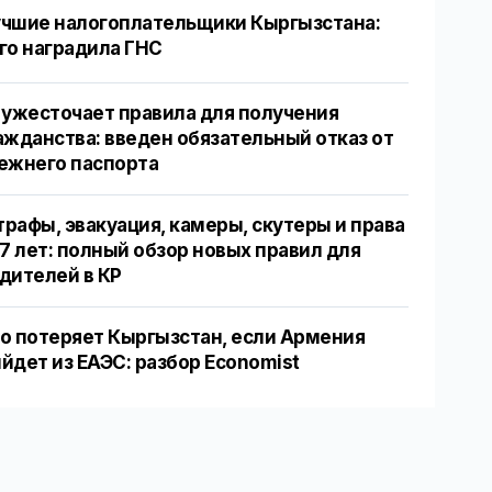
чшие налогоплательщики Кыргызстана:
го наградила ГНС
 ужесточает правила для получения
ажданства: введен обязательный отказ от
ежнего паспорта
рафы, эвакуация, камеры, скутеры и права
17 лет: полный обзор новых правил для
дителей в КР
о потеряет Кыргызстан, если Армения
йдет из ЕАЭС: разбор Economist