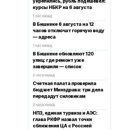
укрепились, рубль подешевел:
курсы НБКР на 6 августа
1 час назад
В Бишкеке 6 августа на 12
часов отключат горячую воду
— адреса
1 час назад
В Бишкеке обновляют 120
улиц: где ремонт уже
завершили — список
2 часа назад
Счетная палата проверила
бюджет Минздрава: три дела
передадут силовикам
2 часа назад
НПЗ, единая турвиза и АЭС:
глава РКФР назвал точки
сближения ЦА с Россией