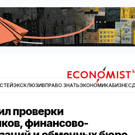
ОСТЕЙ
ЭКСКЛЮЗИВ
ПРАВО ЗНАТЬ
ЭКОНОМИКА
БИЗНЕС
Д
Economist.kg
ил проверки
ков, финансово-
заций и обменных бюро