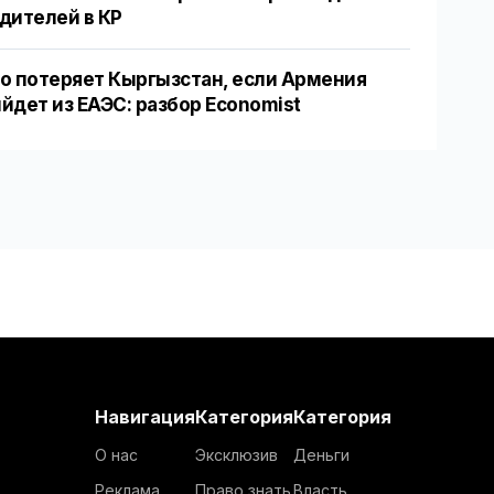
дителей в КР
о потеряет Кыргызстан, если Армения
йдет из ЕАЭС: разбор Economist
Навигация
Категория
Категория
О нас
Эксклюзив
Деньги
Реклама
Право знать
Власть