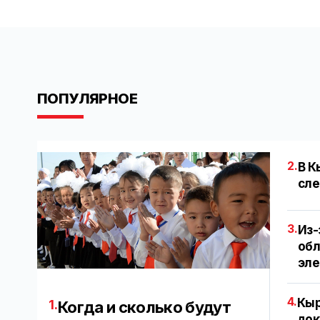
ПОПУЛЯРНОЕ
2.
В К
сле
3.
Из-
обл
эл
4.
Кыр
1.
Когда и сколько будут
док