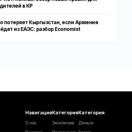
дителей в КР
о потеряет Кыргызстан, если Армения
йдет из ЕАЭС: разбор Economist
Навигация
Категория
Категория
О нас
Эксклюзив
Деньги