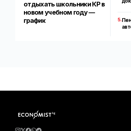
док
отдыхать школьники КР в
новом учебном году —
график
5.
Пен
авт