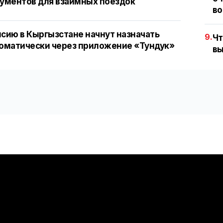
ументов для взаимных поездок
во
сию в Кыргызстане начнут назначать
9.
Чт
оматически через приложение «Тундук»
вы