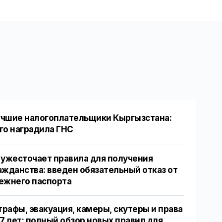
чшие налогоплательщики Кыргызстана:
го наградила ГНС
 ужесточает правила для получения
ажданства: введен обязательный отказ от
ежнего паспорта
рафы, эвакуация, камеры, скутеры и права
17 лет: полный обзор новых правил для