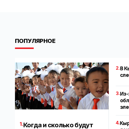
ПОПУЛЯРНОЕ
2.
В К
сле
3.
Из-
обл
эл
4.
Кыр
1.
Когда и сколько будут