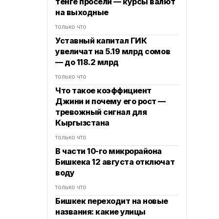
тенге просели — курсы валют
на выходные
только что
Уставный капитал ГИК
увеличат на 5.19 млрд сомов
— до 118.2 млрд
только что
Что такое коэффициент
Джини и почему его рост —
тревожный сигнал для
Кыргызстана
только что
В части 10-го микрорайона
Бишкека 12 августа отключат
воду
только что
Бишкек переходит на новые
названия: какие улицы