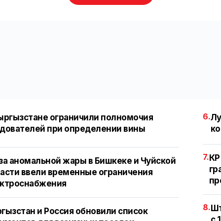
6.
ыргызстане ограничили полномочия
Лу
дователей при определении вины
ко
7.
КР
за аномальной жары в Бишкеке и Чуйской
гр
асти ввели временные ограничения
пр
ектроснабжения
8.
Шт
гызстан и Россия обновили список
с 