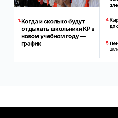
эл
4.
Кыр
1.
Когда и сколько будут
док
отдыхать школьники КР в
новом учебном году —
график
5.
Пен
авт