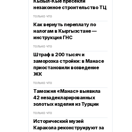
Кызыл-Кые пресекли
незаконное строительство ТЦ
только что
Как вернуть переплату по
налогам в Кыргызстане —
инструкция ГНС
только что
Штраф в 200 тысяч и
заморозка стройки: в Манасе
приостановили возведение
ЖК
только что
Таможня «Манас» выявила
42 незадекларированных
золотых изделия из Турции
только что
Исторический музей
Каракола реконструируют за