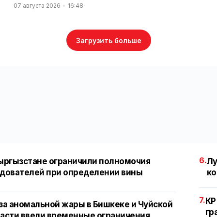
07 августа 2026
16:48
Загрузить больше
6.
ыргызстане ограничили полномочия
Лу
дователей при определении вины
ко
7.
КР
за аномальной жары в Бишкеке и Чуйской
гр
асти ввели временные ограничения