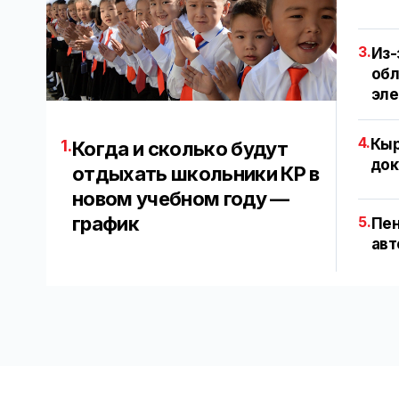
3.
Из-
обл
эл
4.
Кыр
1.
Когда и сколько будут
док
отдыхать школьники КР в
новом учебном году —
график
5.
Пен
авт