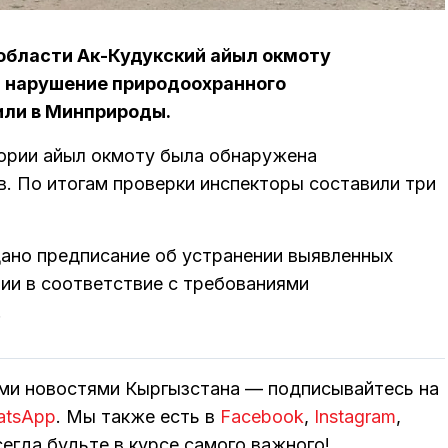
области Ак-Кудукский айыл окмоту
а нарушение природоохранного
или в Минприроды.
тории айыл окмоту была обнаружена
в. По итогам проверки инспекторы составили три
ано предписание об устранении выявленных
ии в соответствие с требованиями
.
ими новостями Кыргызстана — подписывайтесь на
atsApp
. Мы также есть в
Facebook
,
Instagram
,
егда будьте в курсе самого важного!