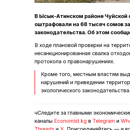
В Ысык-Атинском районе Чуйской 
оштрафовали на 68 тысяч сомов з
законодательства. Об этом сообщ
В ходе плановой проверки на терри
несанкционированная свалка отходо
протокола о правонарушениях.
Кроме того, местным властям выд
нарушений и приведении территор
экологического законодательства
чСледите за главными экономическ
каналы
Economist.kg
в
Telegram
и
Wh
Threads
и
Х
. Присоединяйтесь — и вс