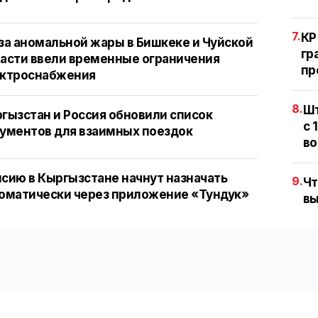
7.
КР
за аномальной жары в Бишкеке и Чуйской
гр
асти ввели временные ограничения
пр
ектроснабжения
8.
Шт
гызстан и Россия обновили список
с 
ументов для взаимных поездок
во
сию в Кыргызстане начнут назначать
9.
Чт
оматически через приложение «Тундук»
вы