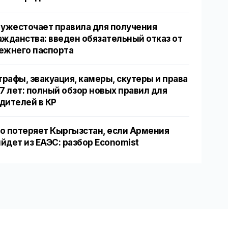
 ужесточает правила для получения
ажданства: введен обязательный отказ от
ежнего паспорта
рафы, эвакуация, камеры, скутеры и права
17 лет: полный обзор новых правил для
дителей в КР
о потеряет Кыргызстан, если Армения
йдет из ЕАЭС: разбор Economist