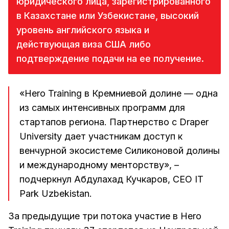
юридического лица, зарегистрированного
в Казахстане или Узбекистане, высокий
уровень английского языка и
действующая виза США либо
подтверждение подачи на ее получение.
«Hero Training в Кремниевой долине — одна
из самых интенсивных программ для
стартапов региона. Партнерство с Draper
University дает участникам доступ к
венчурной экосистеме Силиконовой долины
и международному менторству», –
подчеркнул Абдулахад Кучкаров, CEO IT
Park Uzbekistan.
За предыдущие три потока участие в Hero