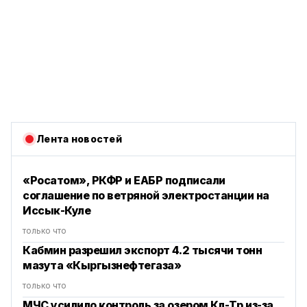
Лента новостей
«Росатом», РКФР и ЕАБР подписали
соглашение по ветряной электростанции на
Иссык-Куле
только что
Кабмин разрешил экспорт 4.2 тысячи тонн
мазута «Кыргызнефтегаза»
только что
МЧС усилило контроль за озером Көл-Төр из-за