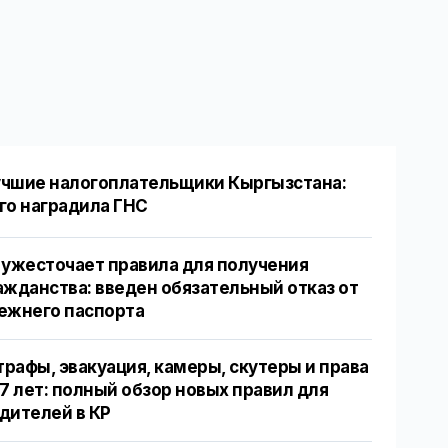
чшие налогоплательщики Кыргызстана:
го наградила ГНС
 ужесточает правила для получения
ажданства: введен обязательный отказ от
ежнего паспорта
рафы, эвакуация, камеры, скутеры и права
17 лет: полный обзор новых правил для
дителей в КР