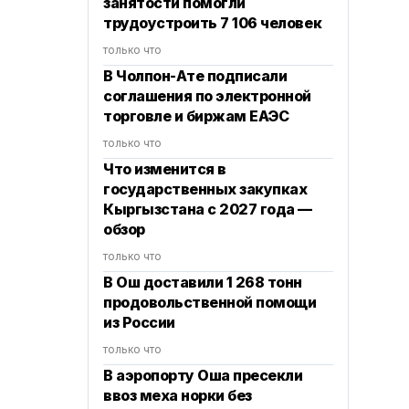
занятости помогли
трудоустроить 7 106 человек
только что
В Чолпон-Ате подписали
соглашения по электронной
торговле и биржам ЕАЭС
только что
Что изменится в
государственных закупках
Кыргызстана с 2027 года —
обзор
только что
В Ош доставили 1 268 тонн
продовольственной помощи
из России
только что
В аэропорту Оша пресекли
ввоз меха норки без