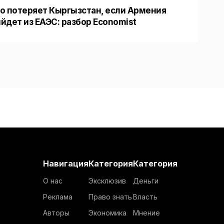
о потеряет Кыргызстан, если Армения
йдет из ЕАЭС: разбор Economist
Навигация
Категория
Категория
О нас
Эксклюзив
Деньги
Реклама
Право знать
Власть
Авторы
Экономика
Мнение