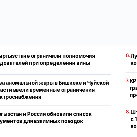
6.
ыргызстане ограничили полномочия
Лу
дователей при определении вины
ко
7.
КР
за аномальной жары в Бишкеке и Чуйской
гр
асти ввели временные ограничения
пр
ектроснабжения
8.
Шт
гызстан и Россия обновили список
с 
ументов для взаимных поездок
во