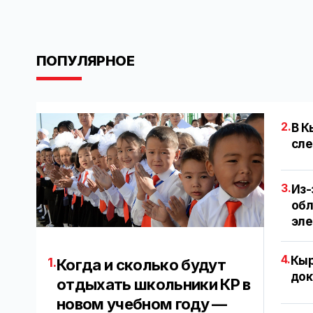
ПОПУЛЯРНОЕ
2.
В К
сле
3.
Из-
обл
эл
4.
Кыр
1.
Когда и сколько будут
док
отдыхать школьники КР в
новом учебном году —