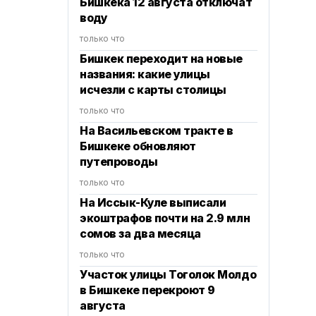
Бишкека 12 августа отключат
воду
только что
Бишкек переходит на новые
названия: какие улицы
исчезли с карты столицы
только что
На Васильевском тракте в
Бишкеке обновляют
путепроводы
только что
На Иссык-Куле выписали
экоштрафов почти на 2.9 млн
сомов за два месяца
только что
Участок улицы Тоголок Молдо
в Бишкеке перекроют 9
августа