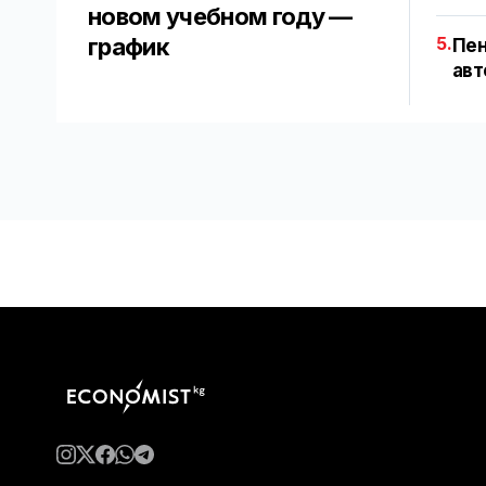
новом учебном году —
график
5.
Пен
авт