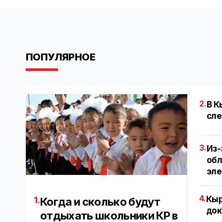
ПОПУЛЯРНОЕ
2.
В К
сле
3.
Из-
обл
эл
4.
Кыр
1.
Когда и сколько будут
док
отдыхать школьники КР в