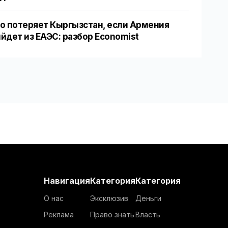
о потеряет Кыргызстан, если Армения
йдет из ЕАЭС: разбор Economist
Навигация
Категория
Категория
О нас
Эксклюзив
Деньги
Реклама
Право знать
Власть