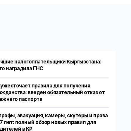
чшие налогоплательщики Кыргызстана:
го наградила ГНС
 ужесточает правила для получения
ажданства: введен обязательный отказ от
ежнего паспорта
рафы, эвакуация, камеры, скутеры и права
17 лет: полный обзор новых правил для
дителей в КР