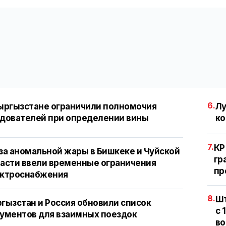
6.
ыргызстане ограничили полномочия
Лу
дователей при определении вины
ко
7.
КР
за аномальной жары в Бишкеке и Чуйской
гр
асти ввели временные ограничения
пр
ектроснабжения
8.
Шт
гызстан и Россия обновили список
с 
ументов для взаимных поездок
во