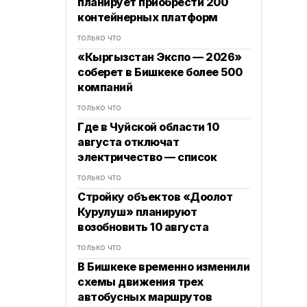
планирует приобрести 200
контейнерных платформ
только что
«Кыргызстан Экспо — 2026»
соберет в Бишкеке более 500
компаний
только что
Где в Чуйской области 10
августа отключат
электричество — список
только что
Стройку объектов «Доолот
Курулуш» планируют
возобновить 10 августа
только что
В Бишкеке временно изменили
схемы движения трех
автобусных маршрутов