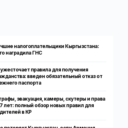
чшие налогоплательщики Кыргызстана:
го наградила ГНС
 ужесточает правила для получения
ажданства: введен обязательный отказ от
ежнего паспорта
рафы, эвакуация, камеры, скутеры и права
17 лет: полный обзор новых правил для
дителей в КР
о потеряет Кыргызстан, если Армения