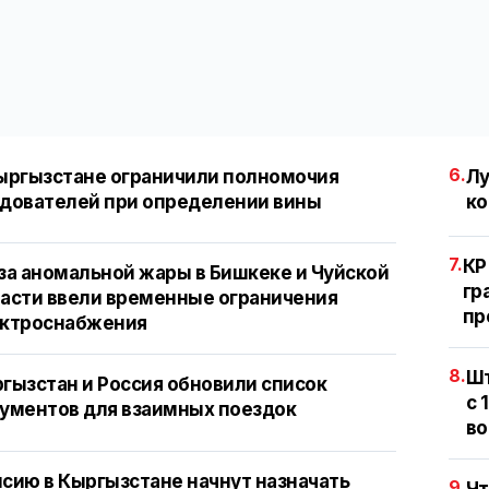
6.
ыргызстане ограничили полномочия
Лу
дователей при определении вины
ко
7.
КР
за аномальной жары в Бишкеке и Чуйской
гр
асти ввели временные ограничения
пр
ектроснабжения
8.
Шт
гызстан и Россия обновили список
с 
ументов для взаимных поездок
во
сию в Кыргызстане начнут назначать
9.
Чт