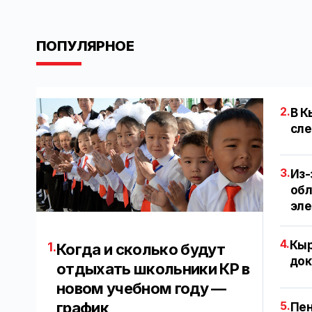
ПОПУЛЯРНОЕ
2.
В К
сле
3.
Из-
обл
эл
4.
Кыр
1.
Когда и сколько будут
док
отдыхать школьники КР в
новом учебном году —
график
5.
Пен