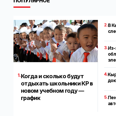
ПОПУЛЯРНОЕ
2.
В К
сле
3.
Из-
обл
эл
4.
Кыр
1.
Когда и сколько будут
док
отдыхать школьники КР в
новом учебном году —
график
5.
Пен
авт