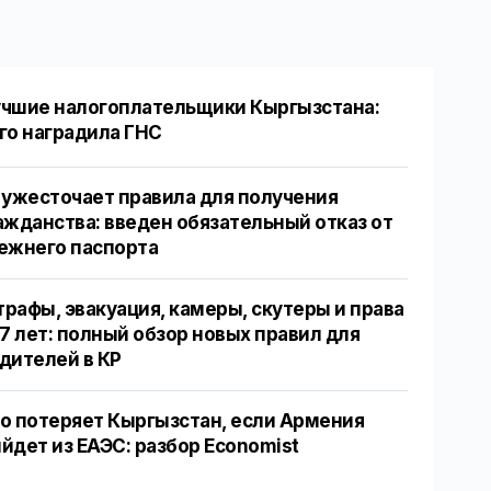
чшие налогоплательщики Кыргызстана:
го наградила ГНС
 ужесточает правила для получения
ажданства: введен обязательный отказ от
ежнего паспорта
рафы, эвакуация, камеры, скутеры и права
17 лет: полный обзор новых правил для
дителей в КР
о потеряет Кыргызстан, если Армения
йдет из ЕАЭС: разбор Economist