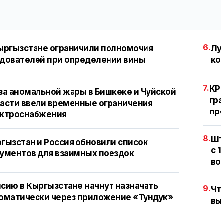
6.
ыргызстане ограничили полномочия
Лу
дователей при определении вины
ко
7.
КР
за аномальной жары в Бишкеке и Чуйской
гр
асти ввели временные ограничения
пр
ектроснабжения
8.
Шт
гызстан и Россия обновили список
с 
ументов для взаимных поездок
во
сию в Кыргызстане начнут назначать
9.
Чт
оматически через приложение «Тундук»
вы