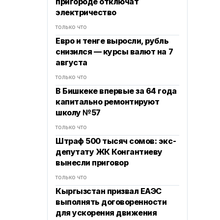
пригороде отключат
электричество
только что
Евро и тенге выросли, рубль
снизился — курсы валют на 7
августа
только что
В Бишкеке впервые за 64 года
капитально ремонтируют
школу №57
только что
Штраф 500 тысяч сомов: экс-
депутату ЖК Конгантиеву
вынесли приговор
только что
Кыргызстан призвал ЕАЭС
выполнять договоренности
для ускорения движения