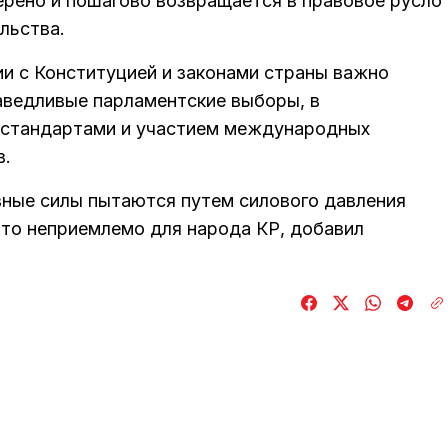
ерено и пошагово возвращается в правовое русло
льства.
и с Конституцией и законами страны важно
аведливые парламентские выборы, в
 стандартами и участием международных
в.
вные силы пытаются путем силового давления
 что неприемлемо для народа КР, добавил