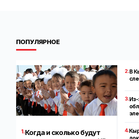
ПОПУЛЯРНОЕ
2.
В К
сле
3.
Из-
обл
эл
4.
Кыр
1.
Когда и сколько будут
док