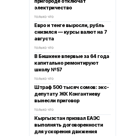
пригороде отключат
электричество
только что
Евро и тенге выросли, рубль
снизился — курсы валют на 7
августа
только что
В Бишкеке впервые за 64 года
капитально ремонтируют
школу №57
только что
Штраф 500 тысяч сомов: экс-
депутату ЖК Конгантиеву
вынесли приговор
только что
Кыргызстан призвал ЕАЭС
выполнять договоренности
для ускорения движения