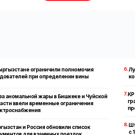
6.
ыргызстане ограничили полномочия
Лу
дователей при определении вины
ко
7.
КР
за аномальной жары в Бишкеке и Чуйской
гр
асти ввели временные ограничения
пр
ектроснабжения
8.
Шт
гызстан и Россия обновили список
с 
ументов для взаимных поездок