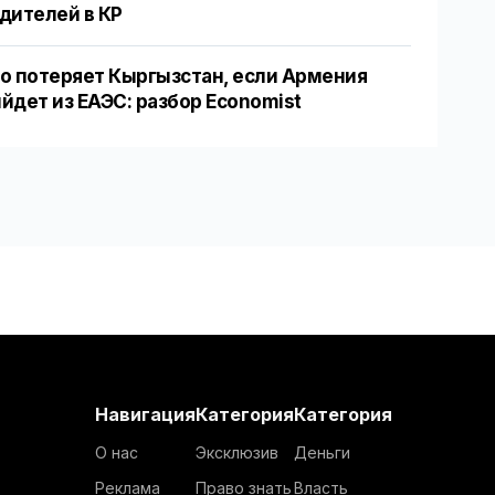
дителей в КР
о потеряет Кыргызстан, если Армения
йдет из ЕАЭС: разбор Economist
Навигация
Категория
Категория
О нас
Эксклюзив
Деньги
Реклама
Право знать
Власть