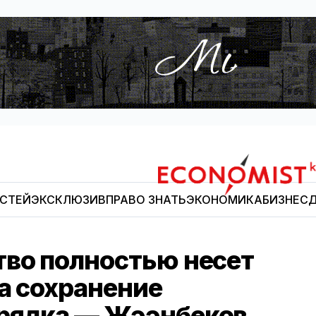
ОСТЕЙ
ЭКСКЛЮЗИВ
ПРАВО ЗНАТЬ
ЭКОНОМИКА
БИЗНЕС
Д
Economist.kg
тво полностью несет
а сохранение
орядка — Жээнбеков