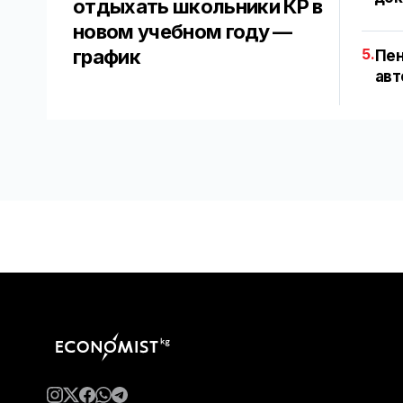
отдыхать школьники КР в
новом учебном году —
график
5.
Пен
авт