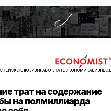
ОСТЕЙ
ЭКСКЛЮЗИВ
ПРАВО ЗНАТЬ
ЭКОНОМИКА
БИЗНЕС
Д
Economist.kg
ние трат на содержание
бы на полмиллиарда
о себя