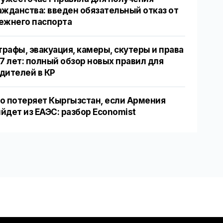
ажданства: введен обязательный отказ от
ежнего паспорта
рафы, эвакуация, камеры, скутеры и права
17 лет: полный обзор новых правил для
дителей в КР
о потеряет Кыргызстан, если Армения
йдет из ЕАЭС: разбор Economist