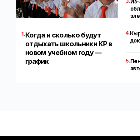
3.
Из-
обл
эл
4.
Кыр
1.
Когда и сколько будут
док
отдыхать школьники КР в
новом учебном году —
график
5.
Пен
авт