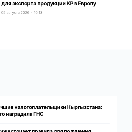
для экспорта продукции КР в Европу
05 августа 2026
10:13
чшие налогоплательщики Кыргызстана:
го наградила ГНС
 ужесточает правила для получения