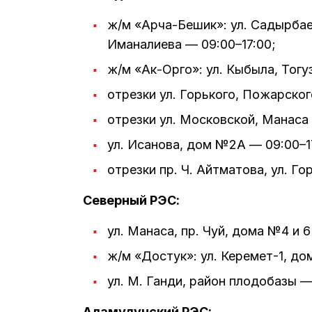
ж/м «Арча-Бешик»: ул. Садырбаев
Иманалиева — 09:00–17:00;
ж/м «Ак-Орго»: ул. Кыбыла, Тогу
отрезки ул. Горького, Пожарског
отрезки ул. Московской, Манаса 
ул. Исанова, дом №2А — 09:00–1
отрезки пр. Ч. Айтматова, ул. Г
Северный РЭС:
ул. Манаса, пр. Чуй, дома №4 и 6
ж/м «Достук»: ул. Керемет-1, дом
ул. М. Ганди, район плодобазы — 
Аламудунский РЭС: