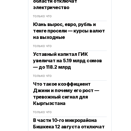
области отключат
электричество
только что
Юань вырос, евро, рубль и
тенге просели — курсы валют
на выходные
только что
Уставный капитал ГИК
увеличат на 5.19 млрд сомов
— до 118.2 млрд
только что
Что такое коэффициент
Джини и почему его рост —
тревожный сигнал для
Кыргызстана
только что
В части 10-го микрорайона
Бишкека 12 августа отключат