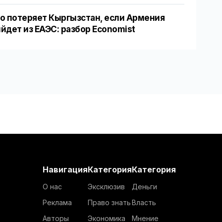
о потеряет Кыргызстан, если Армения
йдет из ЕАЭС: разбор Economist
Навигация
Категория
Категория
О нас
Эксклюзив
Деньги
Реклама
Право знать
Власть
Авторы
Экономика
Мнение