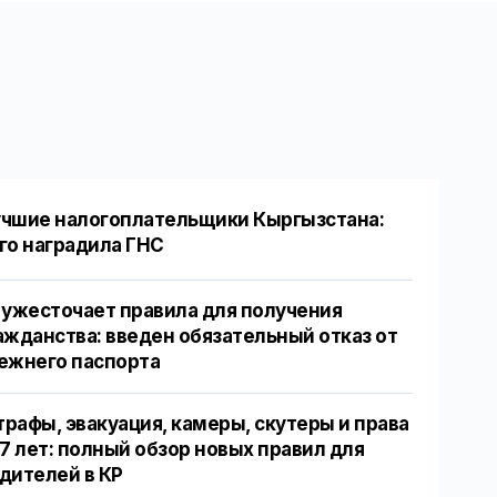
чшие налогоплательщики Кыргызстана:
го наградила ГНС
 ужесточает правила для получения
ажданства: введен обязательный отказ от
ежнего паспорта
рафы, эвакуация, камеры, скутеры и права
17 лет: полный обзор новых правил для
дителей в КР