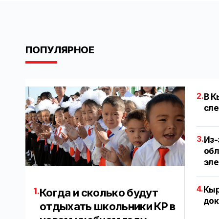
ПОПУЛЯРНОЕ
2.
В К
сле
3.
Из-
обл
эл
4.
Кыр
1.
Когда и сколько будут
док
отдыхать школьники КР в