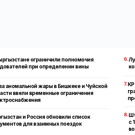
6.
ыргызстане ограничили полномочия
Лу
дователей при определении вины
ко
7.
КР
за аномальной жары в Бишкеке и Чуйской
гр
асти ввели временные ограничения
пр
ектроснабжения
8.
Шт
гызстан и Россия обновили список
с 
ументов для взаимных поездок
во