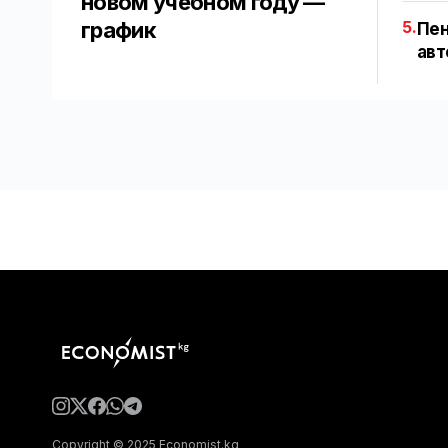
новом учебном году —
график
5.
Пен
авт
Copyright © 2025 Economist.kg