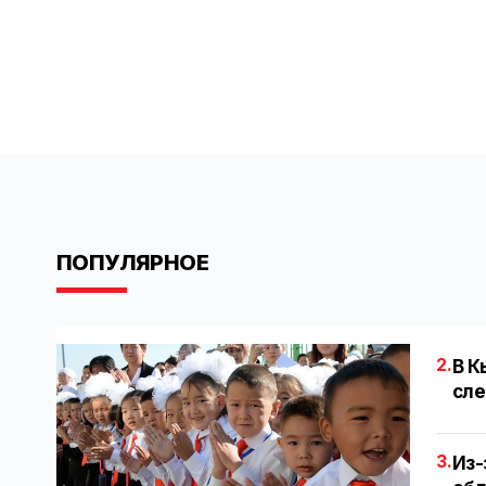
ПОПУЛЯРНОЕ
2.
В К
сле
3.
Из-