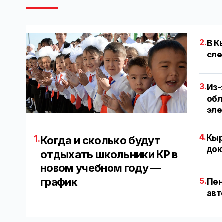
2.
В К
сле
3.
Из-
обл
эл
4.
Кыр
1.
Когда и сколько будут
док
отдыхать школьники КР в
новом учебном году —
график
5.
Пен
авт