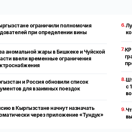
6.
ыргызстане ограничили полномочия
Лу
дователей при определении вины
ко
7.
КР
за аномальной жары в Бишкеке и Чуйской
гр
асти ввели временные ограничения
пр
ектроснабжения
8.
Шт
гызстан и Россия обновили список
с 
ументов для взаимных поездок
во
сию в Кыргызстане начнут назначать
9.
Чт
оматически через приложение «Тундук»
вы