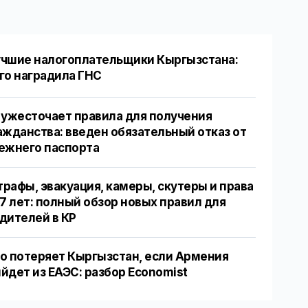
чшие налогоплательщики Кыргызстана:
го наградила ГНС
 ужесточает правила для получения
ажданства: введен обязательный отказ от
ежнего паспорта
рафы, эвакуация, камеры, скутеры и права
17 лет: полный обзор новых правил для
дителей в КР
о потеряет Кыргызстан, если Армения
йдет из ЕАЭС: разбор Economist