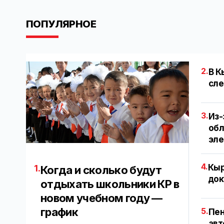
ПОПУЛЯРНОЕ
2.
В К
сле
3.
Из-
обл
эл
4.
Кыр
1.
Когда и сколько будут
док
отдыхать школьники КР в
новом учебном году —
график
5.
Пен
авт