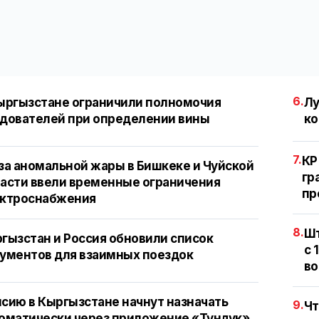
6.
ыргызстане ограничили полномочия
Лу
дователей при определении вины
ко
7.
КР
за аномальной жары в Бишкеке и Чуйской
гр
асти ввели временные ограничения
пр
ектроснабжения
8.
Шт
гызстан и Россия обновили список
с 
ументов для взаимных поездок
во
сию в Кыргызстане начнут назначать
9.
Чт
оматически через приложение «Тундук»