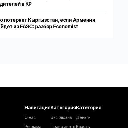
дителей в КР
о потеряет Кыргызстан, если Армения
йдет из ЕАЭС: разбор Economist
Навигация
Категория
Категория
О нас
Эксклюзив
Деньги
Реклама
Право знать
Власть