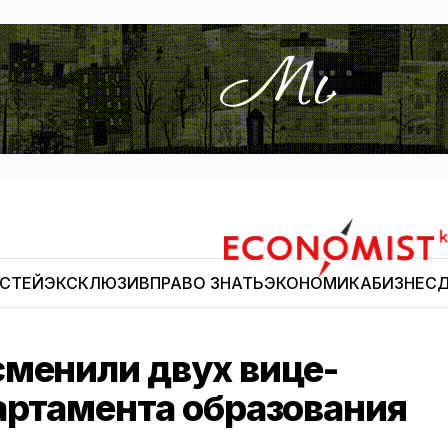
ОСТЕЙ
ЭКСКЛЮЗИВ
ПРАВО ЗНАТЬ
ЭКОНОМИКА
БИЗНЕС
Д
Economist.kg
сменили двух вице-
партамента образования