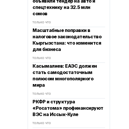
объявили тендер на авто и
спецтехнику на 32.5 млн
сомов
только что
Масштабные поправки в
налоговое законодательство
Кыргызстана: что изменится
для бизнеса
только что
Касымалиев: ЕАЭС должен
стать самодостаточным
полюсом многополярного
мира
только что
РКФР и структура
«Росатома» профинансируют
ВЭС на Иссык-Куле
только что