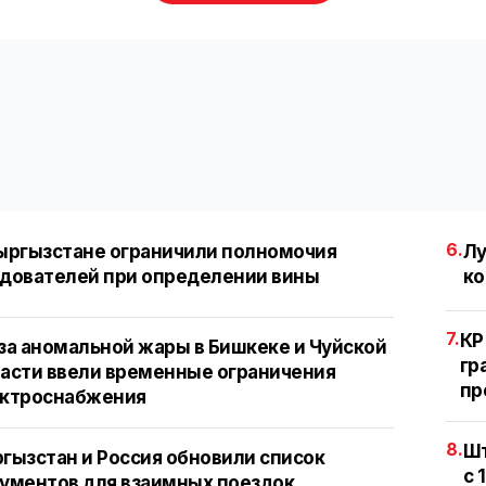
6.
ыргызстане ограничили полномочия
Лу
дователей при определении вины
ко
7.
КР
за аномальной жары в Бишкеке и Чуйской
гр
асти ввели временные ограничения
пр
ектроснабжения
8.
Шт
гызстан и Россия обновили список
с 
ументов для взаимных поездок