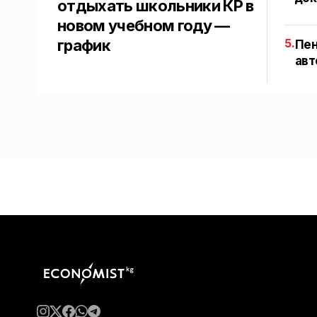
отдыхать школьники КР в
новом учебном году —
график
5.
Пен
авт