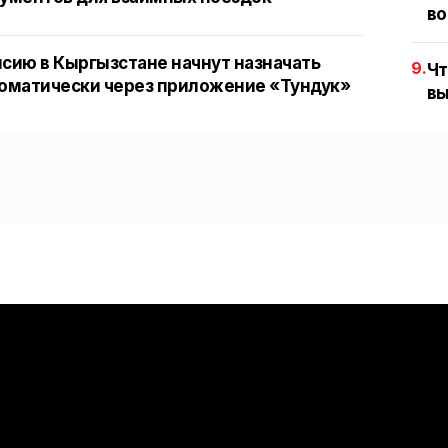
во
сию в Кыргызстане начнут назначать
9.
Чт
оматически через приложение «Тундук»
вы