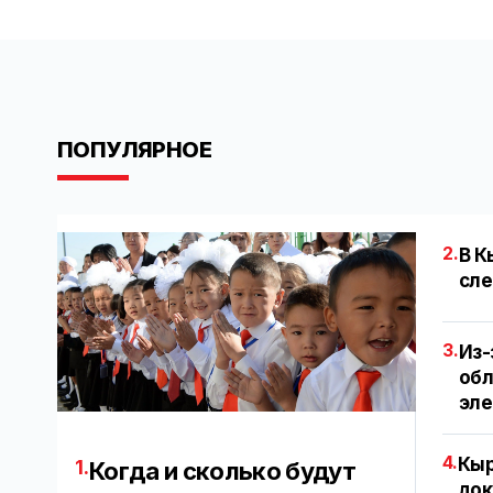
ПОПУЛЯРНОЕ
2.
В К
сле
3.
Из-
обл
эл
4.
Кыр
1.
Когда и сколько будут
док