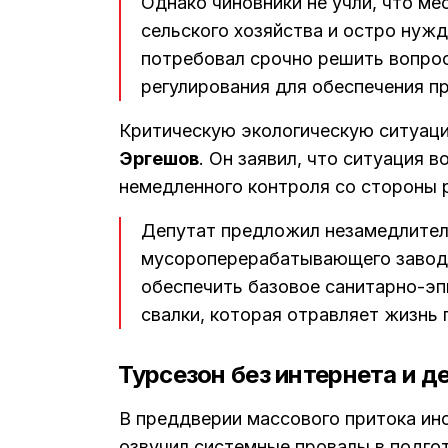
Однако чиновники не учли, что ме
сельского хозяйства и остро нуж
потребовал срочно решить вопрос
регулирования для обеспечения п
Критическую экологическую ситуац
Эргешов
. Он заявил, что ситуация 
немедленного контроля со стороны 
Депутат предложил незамедлител
мусороперерабатывающего завода
обеспечить базовое санитарно-э
свалки, которая отравляет жизнь
Турсезон без интернета и д
В преддверии массового притока ин
озвучил системные провалы в подгот