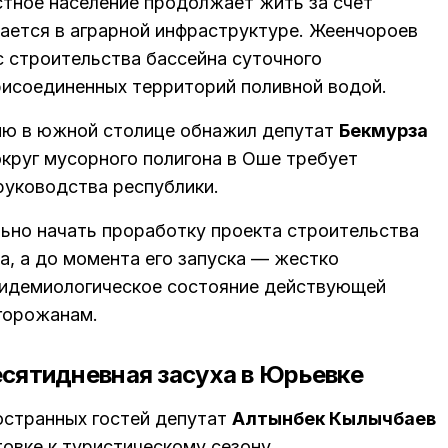
стное население продолжает жить за счет
дается в аграрной инфраструктуре. Жеенчороев
 строительства бассейна суточного
рисоединенных территорий поливной водой.
ию в южной столице обнажил депутат
Бекмурза
вокруг мусорного полигона в Оше требует
руководства республики.
ьно начать проработку проекта строительства
, а до момента его запуска — жестко
пидемиологическое состояние действующей
 горожанам.
есятидневная засуха в Юрьевке
остранных гостей депутат
Алтынбек Кылычбаев
овке к туристическому сезону.