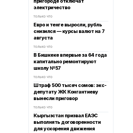
пригороде отключат
электричество
только что
Евро и тенге выросли, рубль
снизился — курсы валют на 7
августа
только что
В Бишкеке впервые за 64 года
капитально ремонтируют
школу №57
только что
Штраф 500 тысяч сомов: экс-
депутату ЖК Конгантиеву
вынесли приговор
только что
Кыргызстан призвал ЕАЭС
выполнять договоренности
для ускорения движения