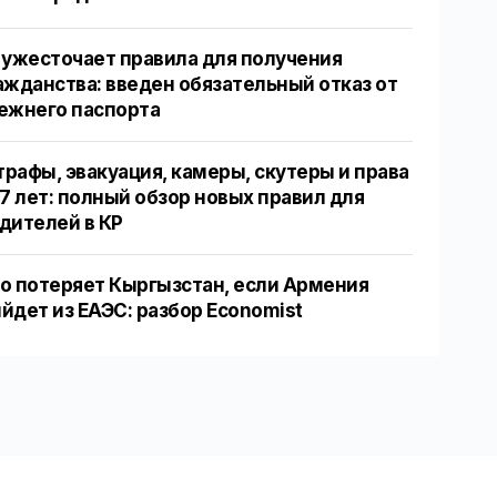
 ужесточает правила для получения
ажданства: введен обязательный отказ от
ежнего паспорта
рафы, эвакуация, камеры, скутеры и права
17 лет: полный обзор новых правил для
дителей в КР
о потеряет Кыргызстан, если Армения
йдет из ЕАЭС: разбор Economist