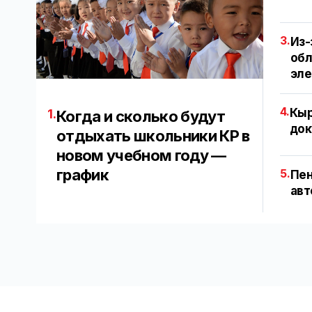
3.
Из-
обл
эл
4.
Кыр
1.
Когда и сколько будут
док
отдыхать школьники КР в
новом учебном году —
график
5.
Пен
авт