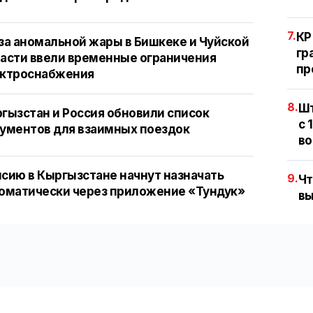
7.
КР
за аномальной жары в Бишкеке и Чуйской
гр
асти ввели временные ограничения
пр
ектроснабжения
8.
Шт
гызстан и Россия обновили список
с 
ументов для взаимных поездок
во
сию в Кыргызстане начнут назначать
9.
Чт
оматически через приложение «Тундук»
вы