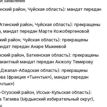
ии заявления
ский район, Чуйская область): мандат передан
тинский район, Чуйская область): прекращены
, мандат передан Марте Кожобергеновой
ий район, Чуйская область): прекращены
андат передан Анаре Мыкиевой
ский район, Баткенская область): прекращены
акантный мандат передан Акжолу Темирову
 (Джалал-Абадская область): прекращены
ва (фракция «Тынчтык»), мандат передан
нчтык»)
Огузский район, Иссык-Кульская область):
 Тагаева (Ырдыкский избирательный округ),
у