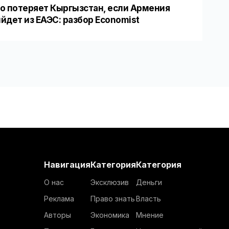
о потеряет Кыргызстан, если Армения
йдет из ЕАЭС: разбор Economist
Навигация
Категория
Категория
О нас
Эксклюзив
Деньги
Реклама
Право знать
Власть
Авторы
Экономика
Мнение