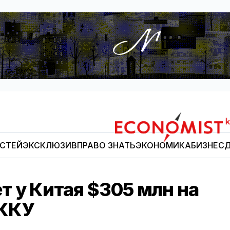
ОСТЕЙ
ЭКСКЛЮЗИВ
ПРАВО ЗНАТЬ
ЭКОНОМИКА
БИЗНЕС
Д
Economist.kg
 у Китая $305 млн на
 ККУ