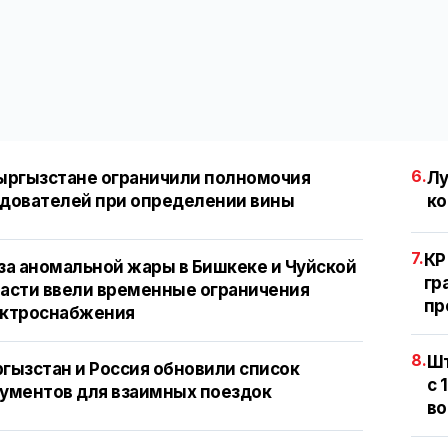
6.
ыргызстане ограничили полномочия
Лу
дователей при определении вины
ко
7.
КР
за аномальной жары в Бишкеке и Чуйской
гр
асти ввели временные ограничения
пр
ектроснабжения
8.
Шт
гызстан и Россия обновили список
с 
ументов для взаимных поездок
во