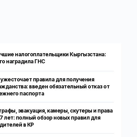
чшие налогоплательщики Кыргызстана:
го наградила ГНС
 ужесточает правила для получения
ажданства: введен обязательный отказ от
ежнего паспорта
рафы, эвакуация, камеры, скутеры и права
17 лет: полный обзор новых правил для
дителей в КР