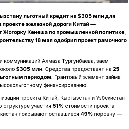
ызстану льготный кредит на $305 млн для
в проекте железной дороги Китай —
т Жогорку Кенеша по промышленной политике,
троительству 18 мая одобрил проект рамочного
и коммуникаций Алмаза Тургунбаева, заем
 около
$305 млн
. Средства предоставят на
25
льготным периодом
. Грантовый элемент займа
к высокольготному финансированию.
лизации проекта Китай, Кыргызстан и Узбекистан
о структуре участия
51%
стоимости проекта
бекистан покрывают оставшиеся
49%
поровну —