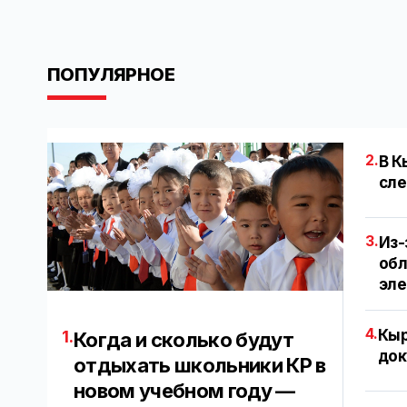
ПОПУЛЯРНОЕ
2.
В К
сле
3.
Из-
обл
эл
4.
Кыр
1.
Когда и сколько будут
док
отдыхать школьники КР в
новом учебном году —