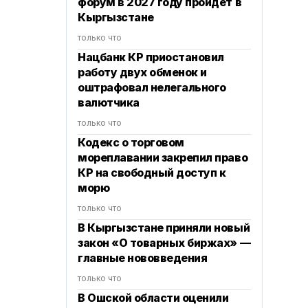
форум в 2027 году пройдет в
Кыргызстане
только что
Нацбанк КР приостановил
работу двух обменок и
оштрафовал нелегального
валютчика
только что
Кодекс о торговом
мореплавании закрепил право
КР на свободный доступ к
морю
только что
В Кыргызстане приняли новый
закон «О товарных биржах» —
главные нововведения
только что
В Ошской области оценили