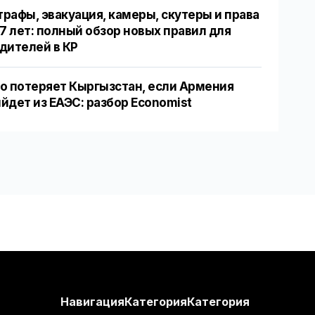
рафы, эвакуация, камеры, скутеры и права
17 лет: полный обзор новых правил для
дителей в КР
о потеряет Кыргызстан, если Армения
йдет из ЕАЭС: разбор Economist
Навигация
Категория
Категория