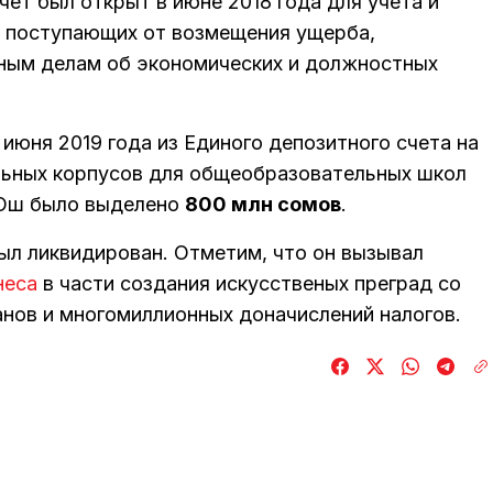
ет был открыт в июне 2018 года для учета и
, поступающих от возмещения ущерба,
вным делам об экономических и должностных
июня 2019 года из Единого депозитного счета на
льных корпусов для общеобразовательных школ
 Ош было выделено
800 млн сомов
.
ыл ликвидирован. Отметим, что он вызывал
неса
в части создания искусственых преград со
нов и многомиллионных доначислений налогов.