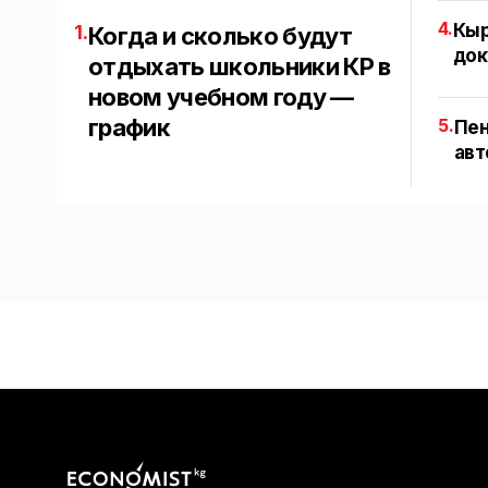
4.
Кыр
1.
Когда и сколько будут
док
отдыхать школьники КР в
новом учебном году —
график
5.
Пен
авт