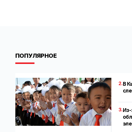
ПОПУЛЯРНОЕ
2.
В К
сле
3.
Из-
обл
эл