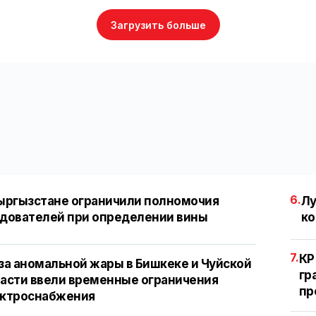
Загрузить больше
6.
ыргызстане ограничили полномочия
Лу
дователей при определении вины
ко
7.
КР
за аномальной жары в Бишкеке и Чуйской
гр
асти ввели временные ограничения
пр
ектроснабжения