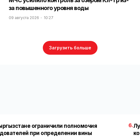
МЧС усилило контроль за озером Көл-Төр из-
за повышенного уровня воды
09 августа 2026
10:27
Загрузить больше
6.
ыргызстане ограничили полномочия
Лу
дователей при определении вины
ко