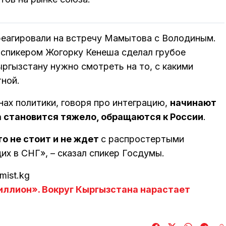
реагировали на встречу Мамытова с Володиным.
 спикером Жогорку Кенеша сделал грубое
ыргызстану нужно смотреть на то, с какими
тной.
нах политики, говоря про интеграцию,
начинают
а становится тяжело, обращаются к России
.
то не стоит и не ждет
с распростертыми
х в СНГ», – сказал спикер Госдумы.
ist.kg
ллион». Вокруг Кыргызстана нарастает