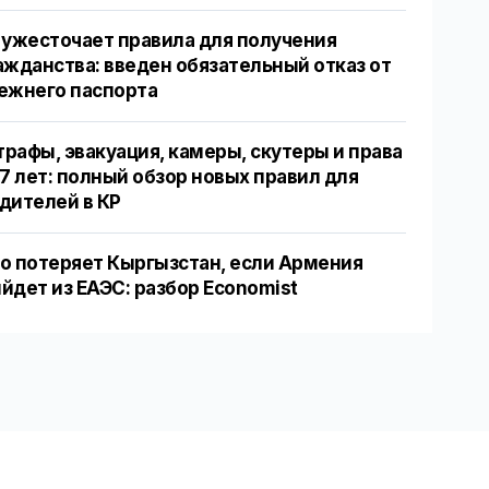
 ужесточает правила для получения
ажданства: введен обязательный отказ от
ежнего паспорта
рафы, эвакуация, камеры, скутеры и права
17 лет: полный обзор новых правил для
дителей в КР
о потеряет Кыргызстан, если Армения
йдет из ЕАЭС: разбор Economist