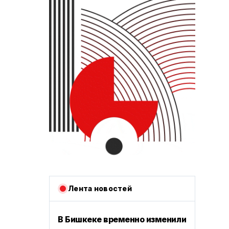
Лента новостей
В Бишкеке временно изменили