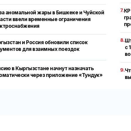
7.
КР
за аномальной жары в Бишкеке и Чуйской
гр
асти ввели временные ограничения
пр
ектроснабжения
8.
Шт
гызстан и Россия обновили список
с 
ументов для взаимных поездок
во
сию в Кыргызстане начнут назначать
9.
Чт
оматически через приложение «Тундук»
вы