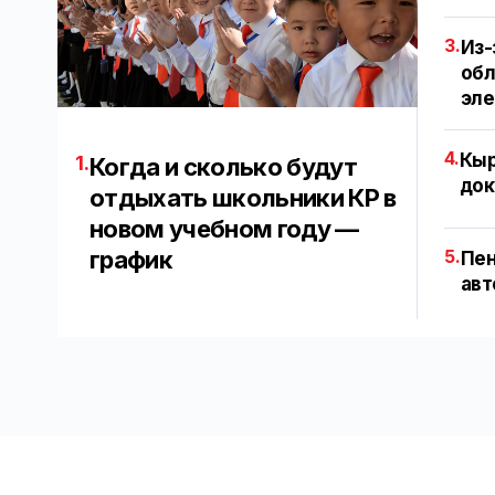
3.
Из-
обл
эл
4.
Кыр
1.
Когда и сколько будут
док
отдыхать школьники КР в
новом учебном году —
график
5.
Пен
авт