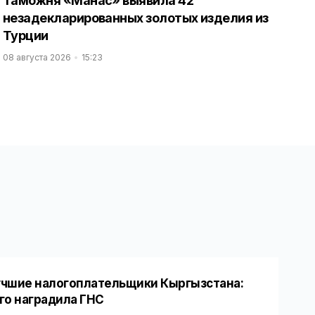
Таможня «Манас» выявила 42
незадекларированных золотых изделия из
Турции
08 августа 2026
15:23
чшие налогоплательщики Кыргызстана:
го наградила ГНС