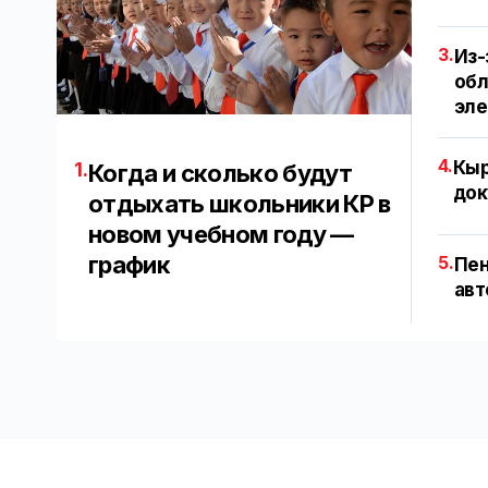
3.
Из-
обл
эл
4.
Кыр
1.
Когда и сколько будут
док
отдыхать школьники КР в
новом учебном году —
график
5.
Пен
авт