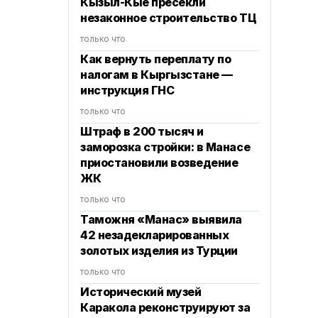
Кызыл-Кые пресекли
незаконное строительство ТЦ
только что
Как вернуть переплату по
налогам в Кыргызстане —
инструкция ГНС
только что
Штраф в 200 тысяч и
заморозка стройки: в Манасе
приостановили возведение
ЖК
только что
Таможня «Манас» выявила
42 незадекларированных
золотых изделия из Турции
только что
Исторический музей
Каракола реконструируют за