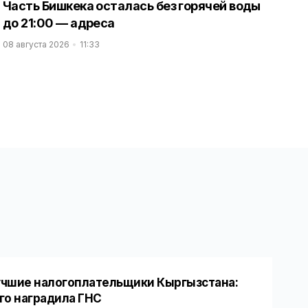
Часть Бишкека осталась без горячей воды
до 21:00 — адреса
08 августа 2026
11:33
чшие налогоплательщики Кыргызстана:
го наградила ГНС