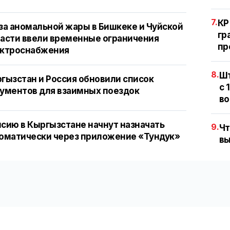
7.
КР
за аномальной жары в Бишкеке и Чуйской
гр
асти ввели временные ограничения
пр
ектроснабжения
8.
Шт
гызстан и Россия обновили список
с 
ументов для взаимных поездок
во
сию в Кыргызстане начнут назначать
9.
Чт
оматически через приложение «Тундук»
вы