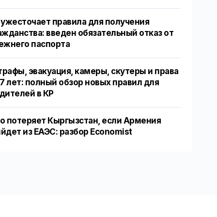
 ужесточает правила для получения
ажданства: введен обязательный отказ от
ежнего паспорта
рафы, эвакуация, камеры, скутеры и права
17 лет: полный обзор новых правил для
дителей в КР
о потеряет Кыргызстан, если Армения
йдет из ЕАЭС: разбор Economist