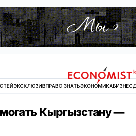
ОСТЕЙ
ЭКСКЛЮЗИВ
ПРАВО ЗНАТЬ
ЭКОНОМИКА
БИЗНЕС
Д
Economist.kg
могать Кыргызстану —