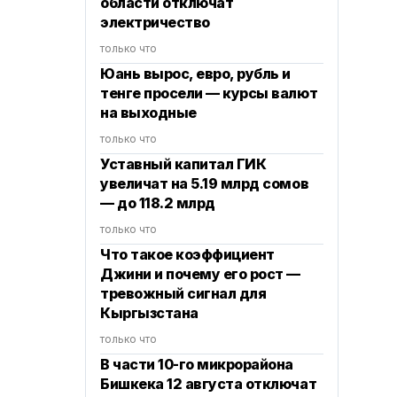
области отключат
электричество
только что
Юань вырос, евро, рубль и
тенге просели — курсы валют
на выходные
только что
Уставный капитал ГИК
увеличат на 5.19 млрд сомов
— до 118.2 млрд
только что
Что такое коэффициент
Джини и почему его рост —
тревожный сигнал для
Кыргызстана
только что
В части 10-го микрорайона
Бишкека 12 августа отключат