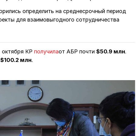
орились определить на среднесрочный период
оекты для взаимовыгодного сотрудничества
ц октября КР
получила
от АБР почти
$50.9 млн
.
е
$100.2 млн
.