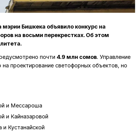
 мэрии Бишкека объявило конкурс на
оров на восьми перекрестках. Об этом
литета.
 предусмотрено почти
4.9 млн сомов
. Управление
р на проектирование светофорных объектов, но
ой и Мессароша
ой и Кайназаровой
а и Кустанайской