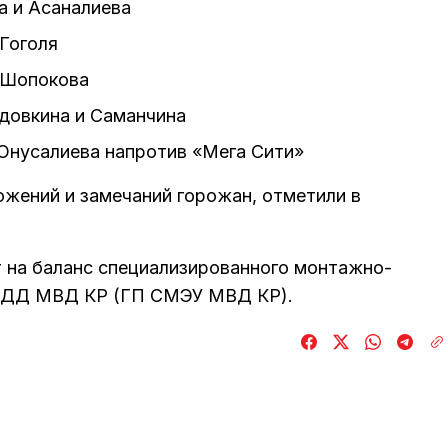
а и Асаналиева
 Гоголя
и Шопокова
довкина и Саманчина
Юнусалиева напротив «Мега Сити»
ожений и замечаний горожан, отметили в
 на баланс специализированного монтажно-
ОБДД МВД КР (ГП СМЭУ МВД КР).