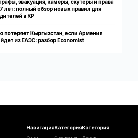
рафы, эвакуация, камеры, скутеры и права
17 лет: полный обзор новых правил для
дителей в КР
о потеряет Кыргызстан, если Армения
йдет из ЕАЭС: разбор Economist
Навигация
Категория
Категория