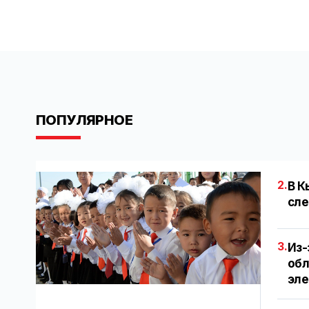
ПОПУЛЯРНОЕ
2.
В К
сле
3.
Из-
обл
эл