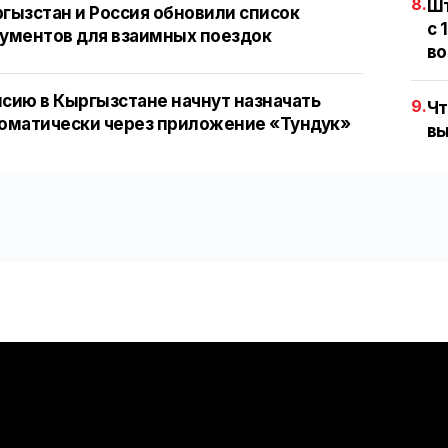
8.
Шт
гызстан и Россия обновили список
с 
ументов для взаимных поездок
во
сию в Кыргызстане начнут назначать
9.
Чт
оматически через приложение «Тундук»
вы