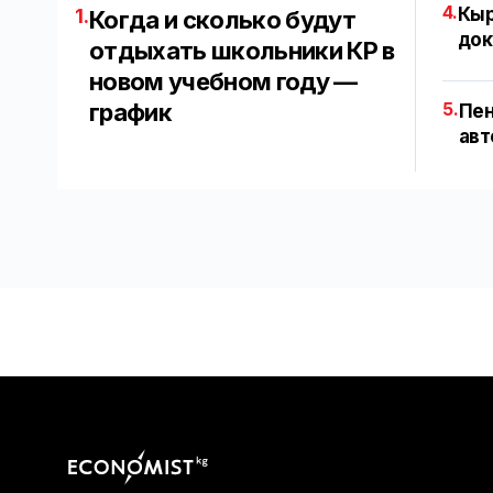
4.
Кыр
1.
Когда и сколько будут
док
отдыхать школьники КР в
новом учебном году —
график
5.
Пен
авт