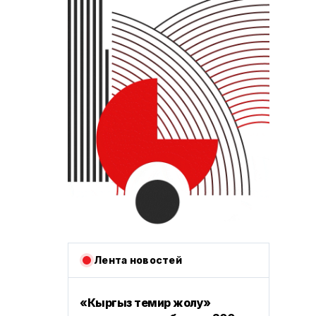
Лента новостей
«Кыргыз темир жолу»