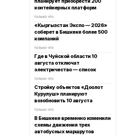
планирует приобрести 200
контейнерных платформ
только что
«Кыргызстан Экспо — 2026»
соберет в Бишкеке более 500
компаний
только что
Где в Чуйской области 10
августа отключат
электричество — список
только что
Стройку объектов «Доолот
Курулуш» планируют
возобновить 10 августа
только что
В Бишкеке временно изменили
схемы движения трех
автобусных маршрутов