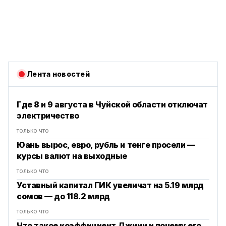
Лента новостей
Где 8 и 9 августа в Чуйской области отключат
электричество
только что
Юань вырос, евро, рубль и тенге просели —
курсы валют на выходные
только что
Уставный капитал ГИК увеличат на 5.19 млрд
сомов — до 118.2 млрд
только что
Что такое коэффициент Джини и почему его