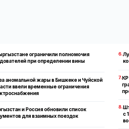
6.
ыргызстане ограничили полномочия
Лу
дователей при определении вины
ко
7.
КР
за аномальной жары в Бишкеке и Чуйской
гр
асти ввели временные ограничения
пр
ектроснабжения
8.
Шт
гызстан и Россия обновили список
с 
ументов для взаимных поездок
во