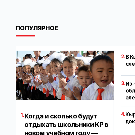
ПОПУЛЯРНОЕ
2.
В К
сле
3.
Из-
обл
эл
4.
Кыр
1.
Когда и сколько будут
док
отдыхать школьники КР в
новом учебном году —