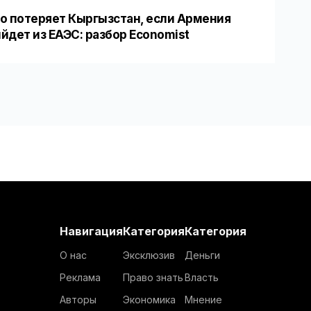
о потеряет Кыргызстан, если Армения
йдет из ЕАЭС: разбор Economist
Навигация
Категория
Категория
О нас
Эксклюзив
Деньги
Реклама
Право знать
Власть
Авторы
Экономика
Мнение