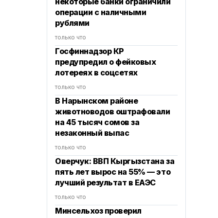
некоторые банки ограничили
операции с наличными
рублями
только что
Госфиннадзор КР
предупредил о фейковых
лотереях в соцсетях
только что
В Нарынском районе
животноводов оштрафовали
на 45 тысяч сомов за
незаконный выпас
только что
Оверчук: ВВП Кыргызстана за
пять лет вырос на 55% — это
лучший результат в ЕАЭС
только что
Минсельхоз проверил