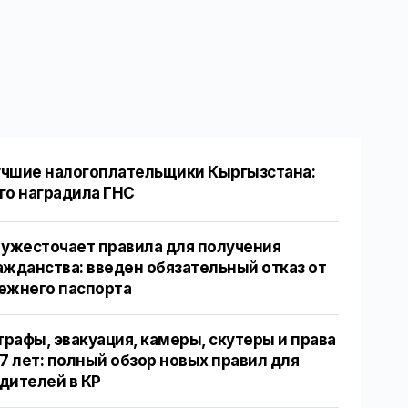
чшие налогоплательщики Кыргызстана:
го наградила ГНС
 ужесточает правила для получения
ажданства: введен обязательный отказ от
ежнего паспорта
рафы, эвакуация, камеры, скутеры и права
17 лет: полный обзор новых правил для
дителей в КР