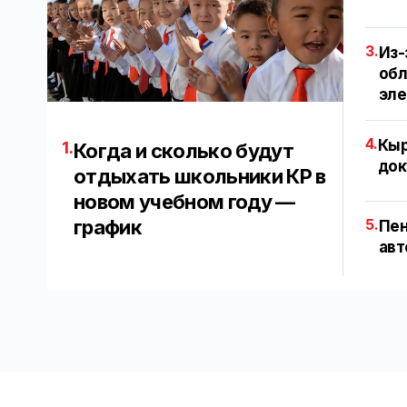
3.
Из-
обл
эл
4.
Кыр
1.
Когда и сколько будут
док
отдыхать школьники КР в
новом учебном году —
график
5.
Пен
авт