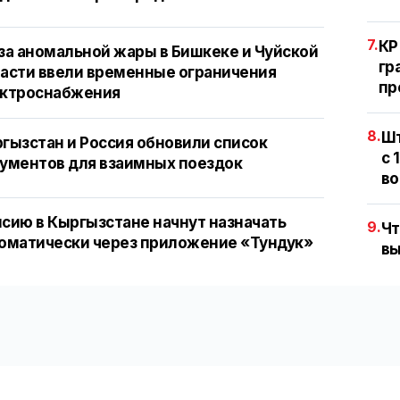
7.
КР
за аномальной жары в Бишкеке и Чуйской
гр
асти ввели временные ограничения
пр
ектроснабжения
8.
Шт
гызстан и Россия обновили список
с 
ументов для взаимных поездок
во
сию в Кыргызстане начнут назначать
9.
Чт
оматически через приложение «Тундук»
вы