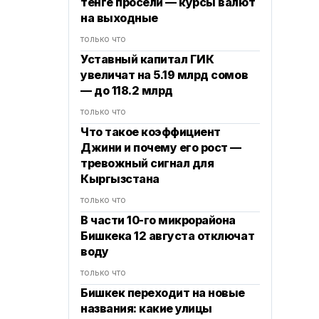
тенге просели — курсы валют
на выходные
только что
Уставный капитал ГИК
увеличат на 5.19 млрд сомов
— до 118.2 млрд
только что
Что такое коэффициент
Джини и почему его рост —
тревожный сигнал для
Кыргызстана
только что
В части 10-го микрорайона
Бишкека 12 августа отключат
воду
только что
Бишкек переходит на новые
названия: какие улицы