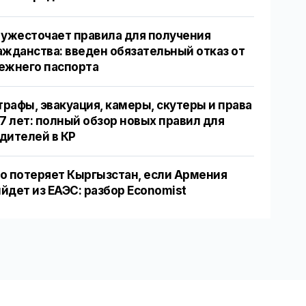
 ужесточает правила для получения
ажданства: введен обязательный отказ от
ежнего паспорта
рафы, эвакуация, камеры, скутеры и права
17 лет: полный обзор новых правил для
дителей в КР
о потеряет Кыргызстан, если Армения
йдет из ЕАЭС: разбор Economist