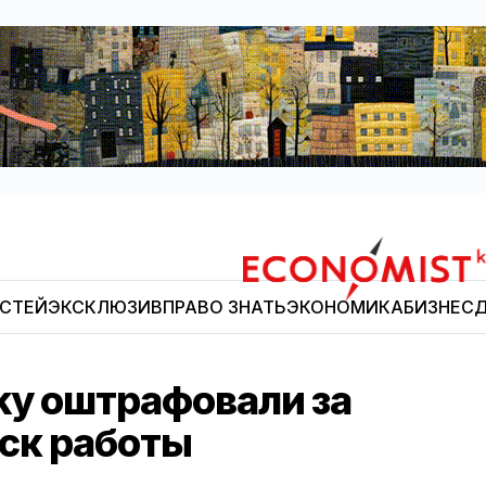
ОСТЕЙ
ЭКСКЛЮЗИВ
ПРАВО ЗНАТЬ
ЭКОНОМИКА
БИЗНЕС
Д
Economist.kg
ky оштрафовали за
ск работы