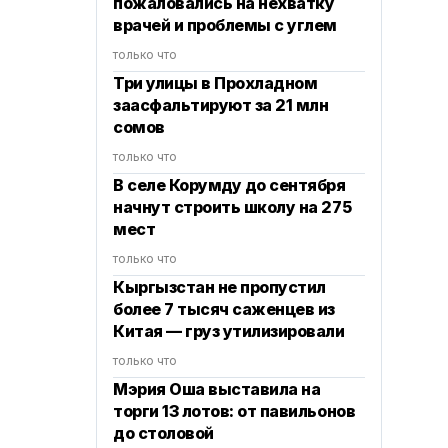
пожаловались на нехватку
врачей и проблемы с углем
только что
Три улицы в Прохладном
заасфальтируют за 21 млн
сомов
только что
В селе Корумду до сентября
начнут строить школу на 275
мест
только что
Кыргызстан не пропустил
более 7 тысяч саженцев из
Китая — груз утилизировали
только что
Мэрия Оша выставила на
торги 13 лотов: от павильонов
до столовой