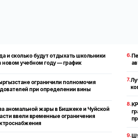
6.
да и сколько будут отдыхать школьники
Пе
в новом учебном году — график
ав
7.
Лу
ыргызстане ограничили полномочия
ко
дователей при определении вины
8.
КР
за аномальной жары в Бишкеке и Чуйской
гр
асти ввели временные ограничения
пр
ктроснабжения
9.
Шт