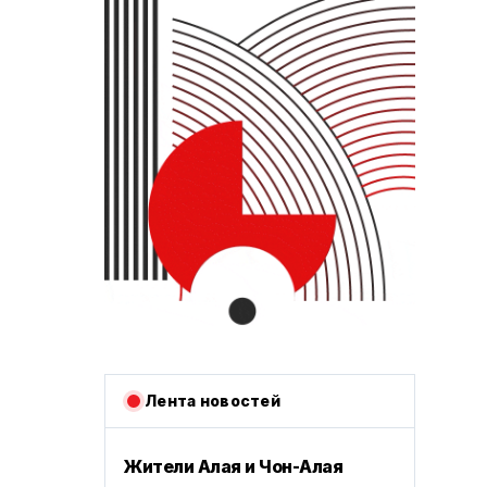
Лента новостей
Жители Алая и Чон-Алая