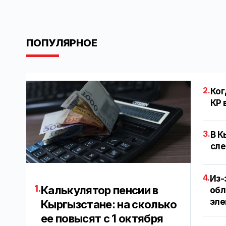
ПОПУЛЯРНОЕ
2.
Ког
КР 
3.
В К
сле
4.
Из-
1.
Калькулятор пенсии в
обл
эле
Кыргызстане: на сколько
ее повысят с 1 октября