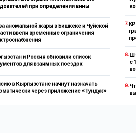
дователей при определении вины
ко
7.
КР
за аномальной жары в Бишкеке и Чуйской
гр
асти ввели временные ограничения
пр
ектроснабжения
8.
Шт
гызстан и Россия обновили список
с 
ументов для взаимных поездок
во
сию в Кыргызстане начнут назначать
9.
Чт
оматически через приложение «Тундук»
вы