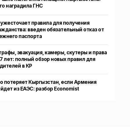
го наградила ГНС
 ужесточает правила для получения
ажданства: введен обязательный отказ от
ежнего паспорта
рафы, эвакуация, камеры, скутеры и права
17 лет: полный обзор новых правил для
дителей в КР
о потеряет Кыргызстан, если Армения
йдет из ЕАЭС: разбор Economist