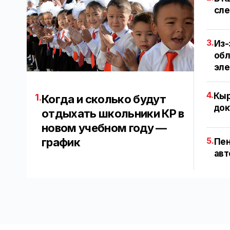
сле
3.
Из-
обл
эл
4.
Кыр
1.
Когда и сколько будут
док
отдыхать школьники КР в
новом учебном году —
график
5.
Пен
авт