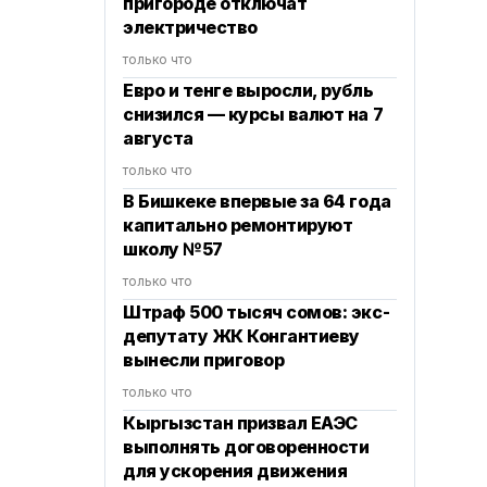
пригороде отключат
электричество
только что
Евро и тенге выросли, рубль
снизился — курсы валют на 7
августа
только что
В Бишкеке впервые за 64 года
капитально ремонтируют
школу №57
только что
Штраф 500 тысяч сомов: экс-
депутату ЖК Конгантиеву
вынесли приговор
только что
Кыргызстан призвал ЕАЭС
выполнять договоренности
для ускорения движения