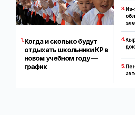
3.
Из-
обл
эл
4.
Кыр
1.
Когда и сколько будут
док
отдыхать школьники КР в
новом учебном году —
график
5.
Пен
авт