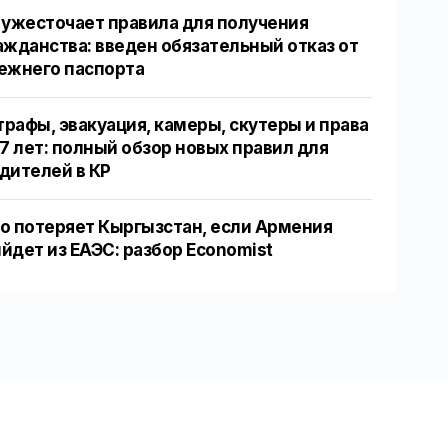
 ужесточает правила для получения
ажданства: введен обязательный отказ от
ежнего паспорта
рафы, эвакуация, камеры, скутеры и права
17 лет: полный обзор новых правил для
дителей в КР
о потеряет Кыргызстан, если Армения
йдет из ЕАЭС: разбор Economist