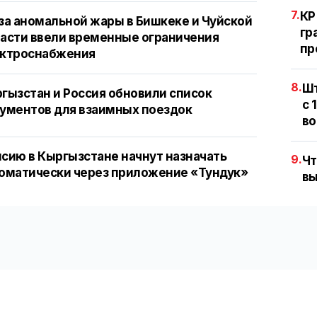
7.
КР
за аномальной жары в Бишкеке и Чуйской
гр
асти ввели временные ограничения
пр
ектроснабжения
8.
Шт
гызстан и Россия обновили список
с 
ументов для взаимных поездок
во
сию в Кыргызстане начнут назначать
9.
Чт
оматически через приложение «Тундук»
вы