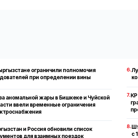
6.
ыргызстане ограничили полномочия
Лу
дователей при определении вины
ко
7.
КР
за аномальной жары в Бишкеке и Чуйской
гр
асти ввели временные ограничения
пр
ектроснабжения
8.
Шт
гызстан и Россия обновили список
с 
ументов для взаимных поездок