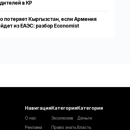
дителей в КР
о потеряет Кыргызстан, если Армения
йдет из ЕАЭС: разбор Economist
Навигация
Категория
Категория
О нас
Эксклюзив
Деньги
Реклама
Право знать
Власть