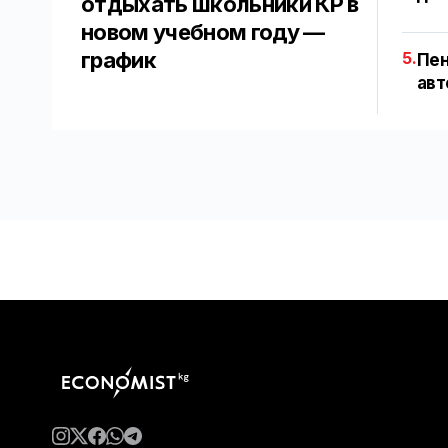
отдыхать школьники КР в
новом учебном году —
график
5.
Пен
авт