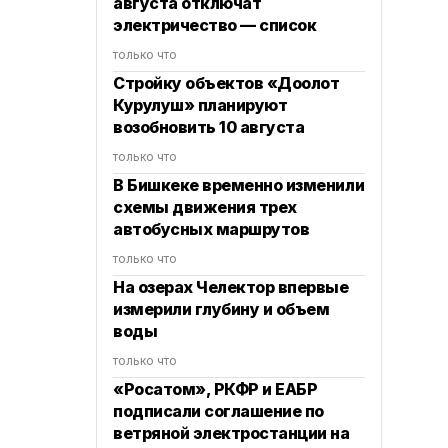
августа отключат
электричество — список
только что
Стройку объектов «Доолот
Курулуш» планируют
возобновить 10 августа
только что
В Бишкеке временно изменили
схемы движения трех
автобусных маршрутов
только что
На озерах Челектор впервые
измерили глубину и объем
воды
только что
«Росатом», РКФР и ЕАБР
подписали соглашение по
ветряной электростанции на