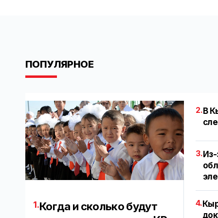
ПОПУЛЯРНОЕ
2.
В К
сле
3.
Из-
обл
эл
4.
Кыр
1.
Когда и сколько будут
док