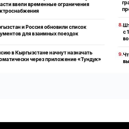
гр
асти ввели временные ограничения
пр
ектроснабжения
8.
Шт
гызстан и Россия обновили список
с 
ументов для взаимных поездок
во
сию в Кыргызстане начнут назначать
9.
Чт
оматически через приложение «Тундук»
вы