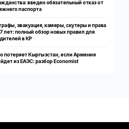
ажданства: введен обязательный отказ от
ежнего паспорта
рафы, эвакуация, камеры, скутеры и права
17 лет: полный обзор новых правил для
дителей в КР
о потеряет Кыргызстан, если Армения
йдет из ЕАЭС: разбор Economist