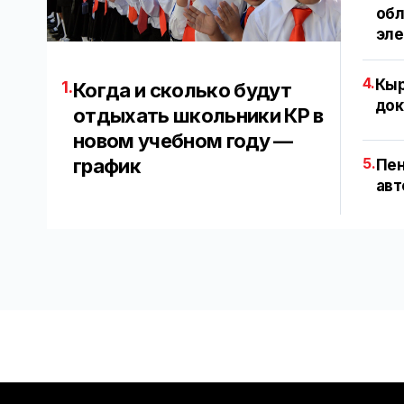
обл
эл
4.
Кыр
1.
Когда и сколько будут
док
отдыхать школьники КР в
новом учебном году —
график
5.
Пен
авт