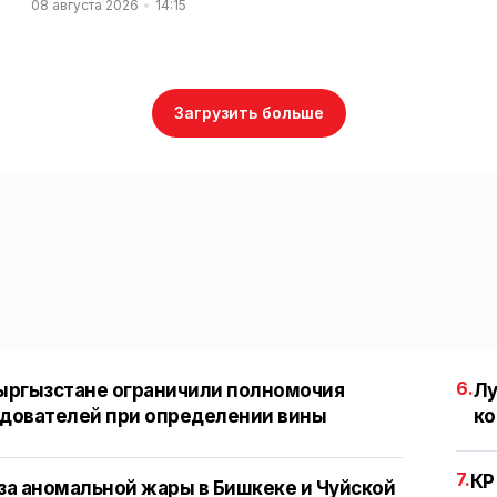
08 августа 2026
14:15
Загрузить больше
6.
ыргызстане ограничили полномочия
Лу
дователей при определении вины
ко
7.
КР
за аномальной жары в Бишкеке и Чуйской