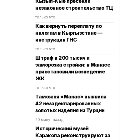
Кызыл-Кые пресекли
незаконное строительство ТЦ
только что
Как вернуть переплату по
налогам в Кыргызстане —
инструкция ГНС
только что
Штраф в 200 тысяч и
заморозка стройки: в Манасе
приостановили возведение
ЖК
только что
Таможня «Манас» выявила
42 незадекларированных
золотых изделия из Турции
20 минут назад
Исторический музей
Каракола реконструируют за