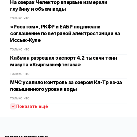
На озерах Челектор впервые измерили
глубину и объем воды
только что
«Росатом», РКФР и ЕАБР подписали
соглашение по ветряной электростанции на
Иссык-Куле
только что
Кабмин разрешил экспорт 4.2 тысячи тонн
мазута «Кыргызнефтегаза»
только что
МЧС усилило контроль за озером Көл-Төр из-за
повышенного уровня воды
только что
Показать ещё