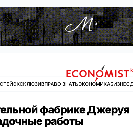
ОСТЕЙ
ЭКСКЛЮЗИВ
ПРАВО ЗНАТЬ
ЭКОНОМИКА
БИЗНЕС
Д
Economist.kg
тельной фабрике Джеруя
адочные работы