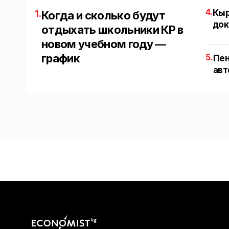
4.
Кыр
1.
Когда и сколько будут
док
отдыхать школьники КР в
новом учебном году —
график
5.
Пен
авт