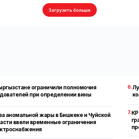
Загрузить больше
6.
ыргызстане ограничили полномочия
Лу
дователей при определении вины
ко
7.
КР
за аномальной жары в Бишкеке и Чуйской
гр
асти ввели временные ограничения
пр
ектроснабжения