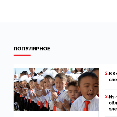
ПОПУЛЯРНОЕ
2.
В К
сле
3.
Из-
обл
эл