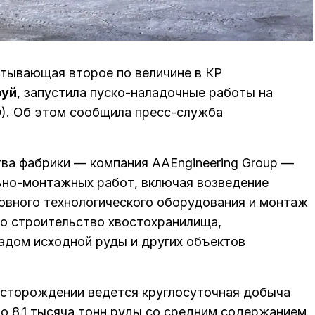
атывающая второе по величине в КР
уй
, запустила пуско-наладочные работы на
). Об этом сообщила пресс-служба
ва фабрики — компания AAEngineering Group —
ьно-монтажных работ, включая возведение
новного технологического оборудования и монтаж
о строительство хвостохранилища,
адом исходной руды и других объектов
месторождении ведется круглосуточная добыча
но 8.1 тысяча тонн руды со средним содержанием