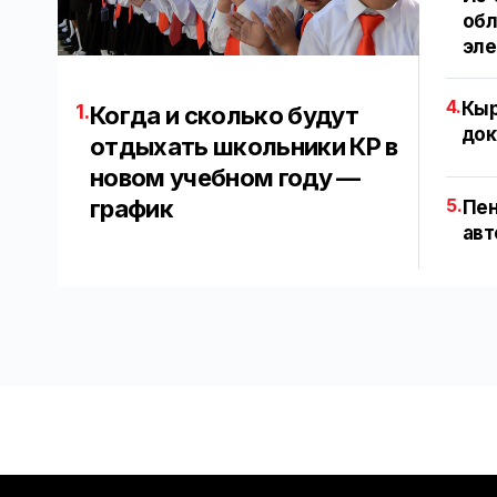
обл
эл
4.
Кыр
1.
Когда и сколько будут
док
отдыхать школьники КР в
новом учебном году —
график
5.
Пен
авт