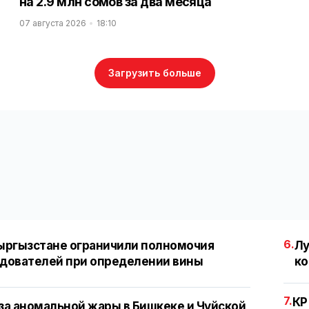
на 2.9 млн сомов за два месяца
07 августа 2026
18:10
Загрузить больше
6.
ыргызстане ограничили полномочия
Лу
дователей при определении вины
ко
7.
КР
за аномальной жары в Бишкеке и Чуйской