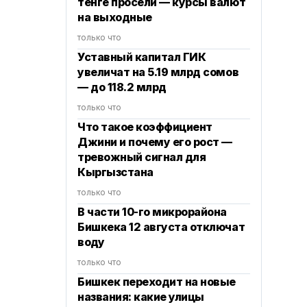
тенге просели — курсы валют
на выходные
только что
Уставный капитал ГИК
увеличат на 5.19 млрд сомов
— до 118.2 млрд
только что
Что такое коэффициент
Джини и почему его рост —
тревожный сигнал для
Кыргызстана
только что
В части 10-го микрорайона
Бишкека 12 августа отключат
воду
только что
Бишкек переходит на новые
названия: какие улицы