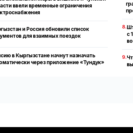
гр
асти ввели временные ограничения
пр
ектроснабжения
8.
Шт
гызстан и Россия обновили список
с 
ументов для взаимных поездок
во
сию в Кыргызстане начнут назначать
9.
Чт
оматически через приложение «Тундук»
вы