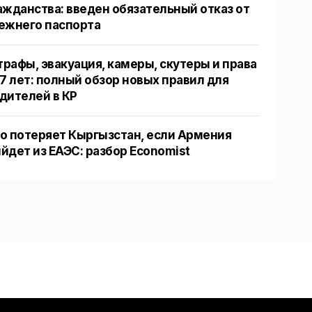
ажданства: введен обязательный отказ от
ежнего паспорта
рафы, эвакуация, камеры, скутеры и права
17 лет: полный обзор новых правил для
дителей в КР
о потеряет Кыргызстан, если Армения
йдет из ЕАЭС: разбор Economist