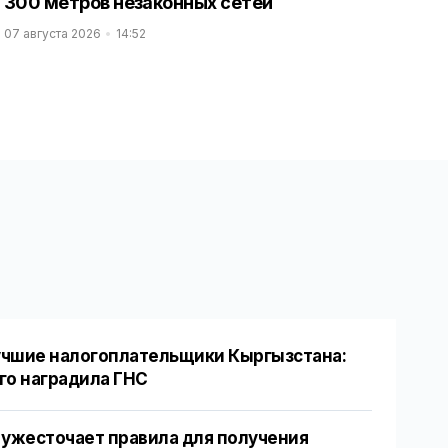
300 метров незаконных сетей
07 августа 2026
14:52
чшие налогоплательщики Кыргызстана:
го наградила ГНС
 ужесточает правила для получения