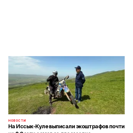
НОВОСТИ
На Иссык-Куле выписали экоштрафов почти