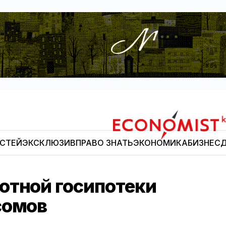
ОСТЕЙ
ЭКСКЛЮЗИВ
ПРАВО ЗНАТЬ
ЭКОНОМИКА
БИЗНЕС
Д
Economist.kg
отной госипотеки
сомов