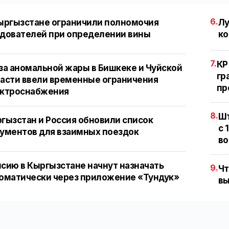
6.
ыргызстане ограничили полномочия
Лу
дователей при определении вины
ко
7.
КР
за аномальной жары в Бишкеке и Чуйской
гр
асти ввели временные ограничения
пр
ектроснабжения
8.
Шт
гызстан и Россия обновили список
с 
ументов для взаимных поездок
во
сию в Кыргызстане начнут назначать
9.
Чт
оматически через приложение «Тундук»
вы