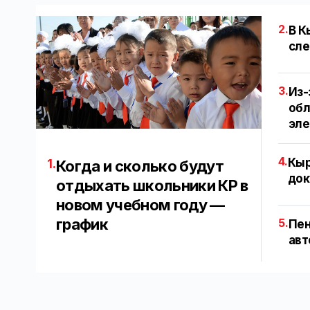
2.
В К
сле
3.
Из-
обл
эл
4.
Кыр
1.
Когда и сколько будут
док
отдыхать школьники КР в
новом учебном году —
график
5.
Пен
авт