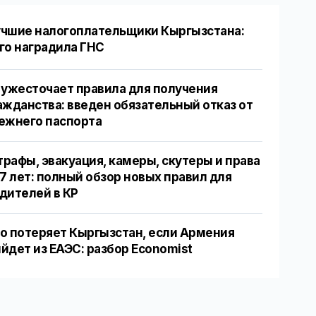
чшие налогоплательщики Кыргызстана:
го наградила ГНС
 ужесточает правила для получения
ажданства: введен обязательный отказ от
ежнего паспорта
рафы, эвакуация, камеры, скутеры и права
17 лет: полный обзор новых правил для
дителей в КР
о потеряет Кыргызстан, если Армения
йдет из ЕАЭС: разбор Economist