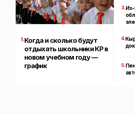
3.
Из-
обл
эл
4.
Кыр
1.
Когда и сколько будут
док
отдыхать школьники КР в
новом учебном году —
график
5.
Пен
авт