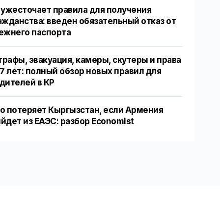
 ужесточает правила для получения
ажданства: введен обязательный отказ от
ежнего паспорта
рафы, эвакуация, камеры, скутеры и права
17 лет: полный обзор новых правил для
дителей в КР
о потеряет Кыргызстан, если Армения
йдет из ЕАЭС: разбор Economist