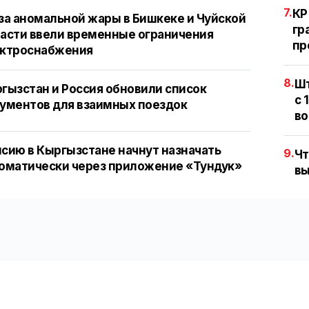
7.
КР
за аномальной жары в Бишкеке и Чуйской
гр
асти ввели временные ограничения
пр
ектроснабжения
8.
Шт
гызстан и Россия обновили список
с 
ументов для взаимных поездок
во
сию в Кыргызстане начнут назначать
9.
Чт
оматически через приложение «Тундук»
вы