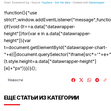
!function(){"use
strict";window.addEventListener("message",functio
{if(void 0!==a.data["datawrapper-
height"])for(var e in a.data["datawrapper-
height"]){var
t=document.getElementById("datawrapper-chart-
"+e)||document.querySelector("iframe[src*='"+e+"
(t.style.height=a.data["datawrapper-height"]
[e]+"px")}})}();
Новости
ЕЩЕ СТАТЬИ ИЗ КАТЕГОРИИ