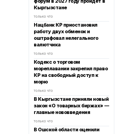
форум в 2027 году пройдет в
Кыргызстане
только что
Нацбанк КР приостановил
работу двух обменок и
оштрафовал нелегального
валютчика
только что
Кодекс о торговом
мореплавании закрепил право
КР на свободный доступ к
морю
только что
В Кыргызстане приняли новый
закон «О товарных биржах» —
главные нововведения
только что
В Ошской области оценили