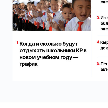
сле
3.
Из-
обл
эл
4.
Кыр
1.
Когда и сколько будут
док
отдыхать школьники КР в
новом учебном году —
график
5.
Пен
авт