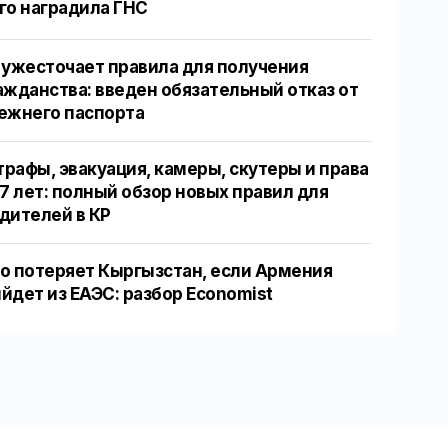
го наградила ГНС
 ужесточает правила для получения
ажданства: введен обязательный отказ от
ежнего паспорта
рафы, эвакуация, камеры, скутеры и права
17 лет: полный обзор новых правил для
дителей в КР
о потеряет Кыргызстан, если Армения
йдет из ЕАЭС: разбор Economist