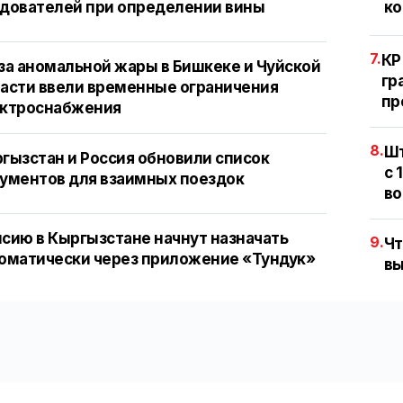
дователей при определении вины
ко
7.
КР
за аномальной жары в Бишкеке и Чуйской
гр
асти ввели временные ограничения
пр
ектроснабжения
8.
Шт
гызстан и Россия обновили список
с 
ументов для взаимных поездок
во
сию в Кыргызстане начнут назначать
9.
Чт
оматически через приложение «Тундук»
вы