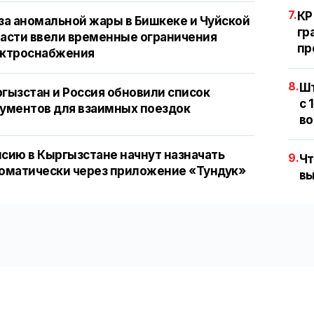
7.
КР
за аномальной жары в Бишкеке и Чуйской
гр
асти ввели временные ограничения
пр
ектроснабжения
8.
Шт
гызстан и Россия обновили список
с 
ументов для взаимных поездок
во
сию в Кыргызстане начнут назначать
9.
Чт
оматически через приложение «Тундук»
вы