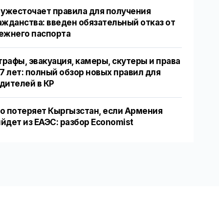
 ужесточает правила для получения
ажданства: введен обязательный отказ от
ежнего паспорта
рафы, эвакуация, камеры, скутеры и права
17 лет: полный обзор новых правил для
дителей в КР
о потеряет Кыргызстан, если Армения
йдет из ЕАЭС: разбор Economist