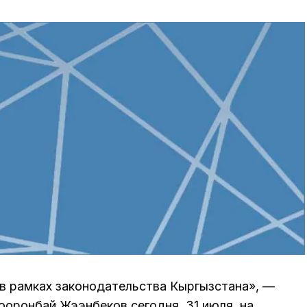
в рамках законодательства Кыргызстана», —
ооронбай Жээнбеков сегодня, 31 июля, на