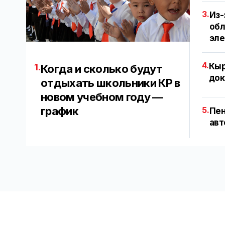
3.
Из-
обл
эл
4.
Кыр
1.
Когда и сколько будут
док
отдыхать школьники КР в
новом учебном году —
график
5.
Пен
авт