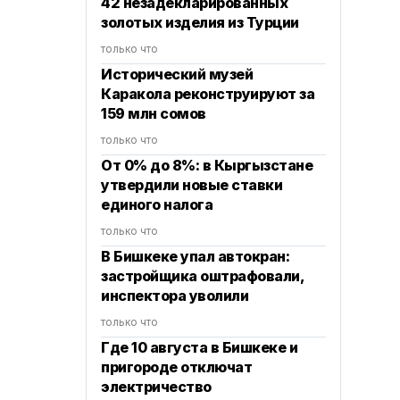
42 незадекларированных
золотых изделия из Турции
только что
Исторический музей
Каракола реконструируют за
159 млн сомов
только что
От 0% до 8%: в Кыргызстане
утвердили новые ставки
единого налога
только что
В Бишкеке упал автокран:
застройщика оштрафовали,
инспектора уволили
только что
Где 10 августа в Бишкеке и
пригороде отключат
электричество