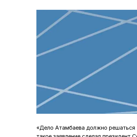
«Дело Атамбаева должно решаться 
такое заявление сделал президент С