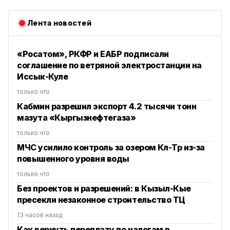
Лента новостей
«Росатом», РКФР и ЕАБР подписали
соглашение по ветряной электростанции на
Иссык-Куле
только что
Кабмин разрешил экспорт 4.2 тысячи тонн
мазута «Кыргызнефтегаза»
только что
МЧС усилило контроль за озером Көл-Төр из-за
повышенного уровня воды
только что
Без проектов и разрешений: в Кызыл-Кые
пресекли незаконное строительство ТЦ
13 часов назад
Как вернуть переплату по налогам в