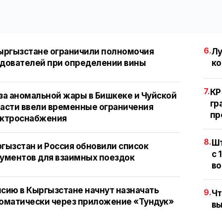
6.
ыргызстане ограничили полномочия
Лу
дователей при определении вины
ко
7.
КР
за аномальной жары в Бишкеке и Чуйской
гр
асти ввели временные ограничения
пр
ектроснабжения
8.
Шт
гызстан и Россия обновили список
с 
ументов для взаимных поездок
во
сию в Кыргызстане начнут назначать
9.
Чт
оматически через приложение «Тундук»
вы