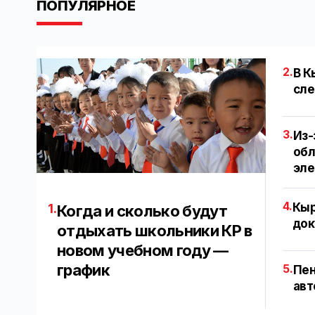
ПОПУЛЯРНОЕ
2.
В К
сле
3.
Из-
обл
эл
4.
Кыр
1.
Когда и сколько будут
док
отдыхать школьники КР в
новом учебном году —
график
5.
Пен
авт