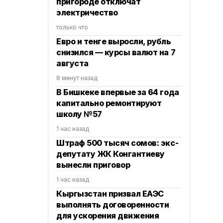
пригороде отключат
электричество
только что
Евро и тенге выросли, рубль
снизился — курсы валют на 7
августа
8 минут назад
В Бишкеке впервые за 64 года
капитально ремонтируют
школу №57
1 час назад
Штраф 500 тысяч сомов: экс-
депутату ЖК Конгантиеву
вынесли приговор
1 час назад
Кыргызстан призвал ЕАЭС
выполнять договоренности
для ускорения движения