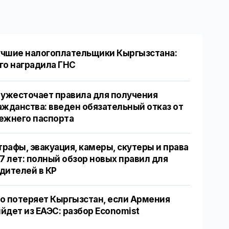
чшие налогоплательщики Кыргызстана:
го наградила ГНС
 ужесточает правила для получения
ажданства: введен обязательный отказ от
ежнего паспорта
рафы, эвакуация, камеры, скутеры и права
17 лет: полный обзор новых правил для
дителей в КР
о потеряет Кыргызстан, если Армения
йдет из ЕАЭС: разбор Economist