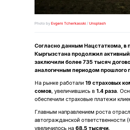
Photo by 
Evgeni Tcherkasski
 / 
Unsplash
Согласно данным Нацстаткома, в 
Кыргызстана продолжил активный 
заключили более 735 тысяч догово
аналогичным периодом прошлого г
На рынке работали
19 страховых к
сомов
, увеличившись в
1.4 раза
. Ос
обеспечили страховые платежи клие
Главным направлением роста отрасл
автогражданской ответственности (
увеличилось на
68.5 тысячи
.