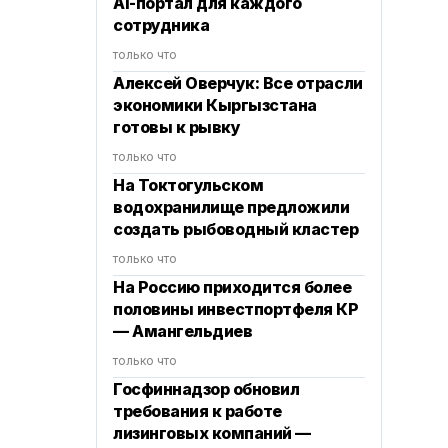
AI-портал для каждого
сотрудника
только что
Алексей Оверчук: Все отрасли
экономики Кыргызстана
готовы к рывку
только что
На Токтогульском
водохранилище предложили
создать рыбоводный кластер
только что
На Россию приходится более
половины инвестпортфеля КР
— Амангельдиев
только что
Госфиннадзор обновил
требования к работе
лизинговых компаний —