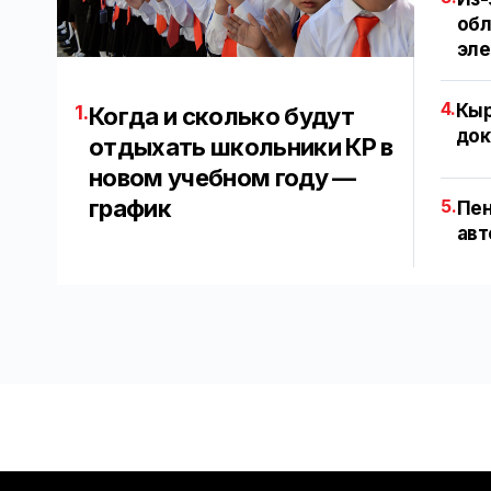
обл
эл
4.
Кыр
1.
Когда и сколько будут
док
отдыхать школьники КР в
новом учебном году —
график
5.
Пен
авт