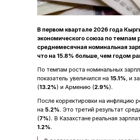
В первом квартале 2026 года Кырг
экономического союза по темпам р
среднемесячная номинальная зарпл
что на 15.8% больше, чем годом ра
По темпам роста номинальных зарп
показатель увеличился на
15.1%
, и 
(
13.2%
) и Армению (
2.9%
).
После корректировки на инфляцию р
на
5.2%
. Это третий результат сред
(
7%
). В Казахстане реальная зарпла
1.2%
.