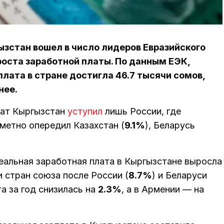
ызстан вошел в число лидеров Евразийского
оста заработной платы. По данным ЕЭК,
ата в стране достигла 46.7 тысячи сомов,
нее.
лат Кыргызстан
уступил
лишь России, где
заметно опередил Казахстан (
9.1%
), Беларусь
еальная заработная плата в Кыргызстане выросла
и стран союза после России (
8.7%
) и Беларуси
та за год снизилась на
2.3%
, а в Армении — на