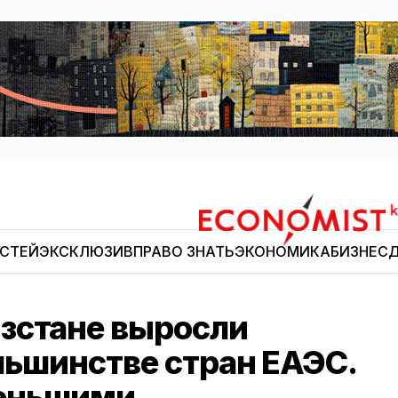
ОСТЕЙ
ЭКСКЛЮЗИВ
ПРАВО ЗНАТЬ
ЭКОНОМИКА
БИЗНЕС
Д
Economist.kg
зстане выросли
льшинстве стран ЕАЭС.
меньшими