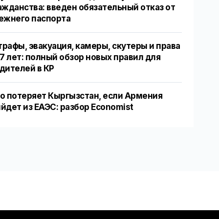
ажданства: введен обязательный отказ от
ежнего паспорта
рафы, эвакуация, камеры, скутеры и права
17 лет: полный обзор новых правил для
дителей в КР
о потеряет Кыргызстан, если Армения
йдет из ЕАЭС: разбор Economist