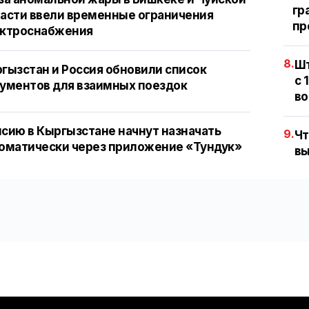
гр
асти ввели временные ограничения
пр
ектроснабжения
8.
Шт
гызстан и Россия обновили список
с 
ументов для взаимных поездок
во
сию в Кыргызстане начнут назначать
9.
Чт
оматически через приложение «Тундук»
вы