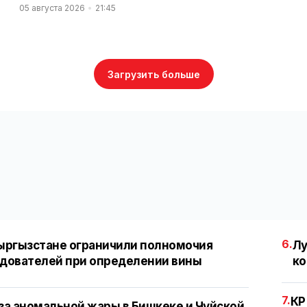
05 августа 2026
21:45
Загрузить больше
6.
ыргызстане ограничили полномочия
Лу
дователей при определении вины
ко
7.
КР
за аномальной жары в Бишкеке и Чуйской