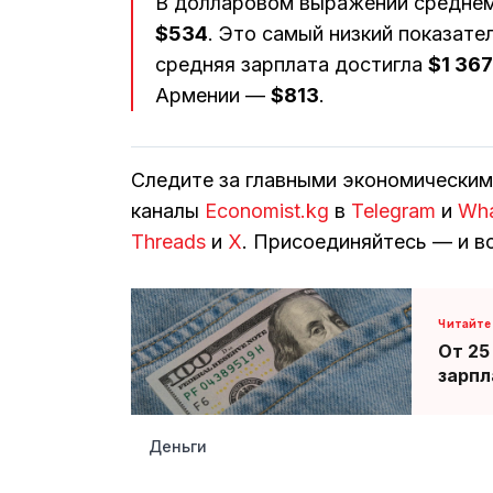
В долларовом выражении среднем
$534
. Это самый низкий показате
средняя зарплата достигла
$1 367
Армении —
$813
.
Следите за главными экономически
каналы
Economist.kg
в
Telegram
и
Wh
Threads
и
Х
. Присоединяйтесь — и вс
От 25
зарпл
Деньги