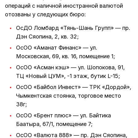
операций с наличной иностранной валютой
отозваны у следующих бюро:
ОсДО Ломбард «Тянь-Шань Групп» — пр.
Дэн Сяопина, 2, кв. 32;
ОсОО «Аманат Финанс» — ул.
Московская, 69, кв. 16, помещение 1;
ОсОО «Асман кэш» — ул. Шопокова, 91,
ТЦ «Новый ЦУМ», -1 этаж, бутик L-15;
ОсОО «Байбол Инвест» — ТРК «Дордой»,
Чымкентская стоянка, торговое место
38г;
ОсОО «Брент плюс» — ул. Байтика
Баатыра, 67/1, помещение 7;
ОсОО «Валюта 888» — пр. Дэн Сяопина,