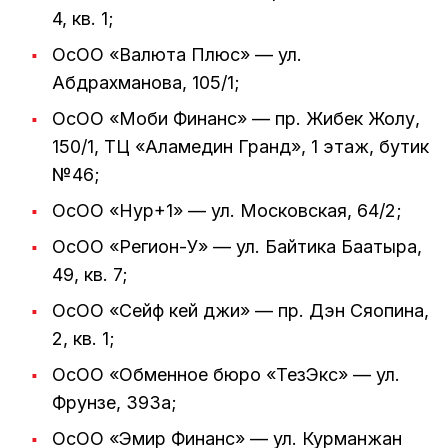
4, кв. 1;
ОсОО «Валюта Плюс» — ул.
Абдрахманова, 105/1;
ОсОО «Моби Финанс» — пр. Жибек Жолу,
150/1, ТЦ «Аламедин Гранд», 1 этаж, бутик
№46;
ОсОО «Нур+1» — ул. Московская, 64/2;
ОсОО «Регион-У» — ул. Байтика Баатыра,
49, кв. 7;
ОсОО «Сейф кей джи» — пр. Дэн Сяопина,
2, кв. 1;
ОсОО «Обменное бюро «ТезЭкс» — ул.
Фрунзе, 393а;
ОсОО «Эмир Финанс» — ул. Курманжан