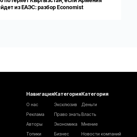
о потеряет Кыргызстан, если Армения
йдет из ЕАЭС: разбор Economist
Навигация
Категория
Категория
О нас
Эксклюзив
Деньги
Реклама
Право знать
Власть
Авторы
Экономика
Мнение
Топики
Бизнес
Новости компаний