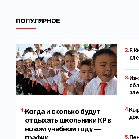
ПОПУЛЯРНОЕ
2.
В К
сле
3.
Из-
обл
эл
4.
Кыр
1.
Когда и сколько будут
док
отдыхать школьники КР в
новом учебном году —
график
5.
Пен