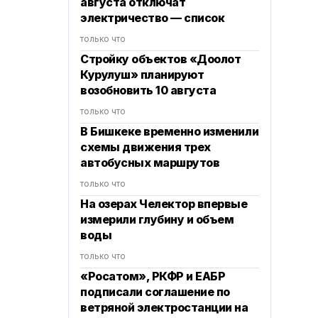
августа отключат
электричество — список
только что
Стройку объектов «Доолот
Курулуш» планируют
возобновить 10 августа
только что
В Бишкеке временно изменили
схемы движения трех
автобусных маршрутов
только что
На озерах Челектор впервые
измерили глубину и объем
воды
только что
«Росатом», РКФР и ЕАБР
подписали соглашение по
ветряной электростанции на