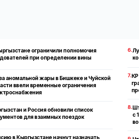
6.
ыргызстане ограничили полномочия
Лу
дователей при определении вины
ко
7.
КР
за аномальной жары в Бишкеке и Чуйской
гр
асти ввели временные ограничения
пр
ектроснабжения
8.
Шт
гызстан и Россия обновили список
с 
ументов для взаимных поездок
во
сию в Кыргызстане начнут назначать
9.