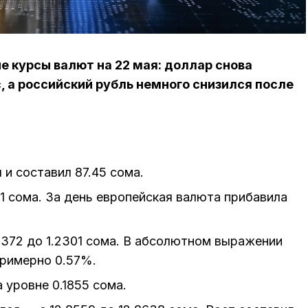
 курсы валют на 22 мая: доллар снова
, а российский рубль немного снизился после
 и составил 87.45 сома.
31 сома. За день европейская валюта прибавила
2372 до 1.2301 сома. В абсолютном выражении
примерно 0.57%.
 уровне 0.1855 сома.