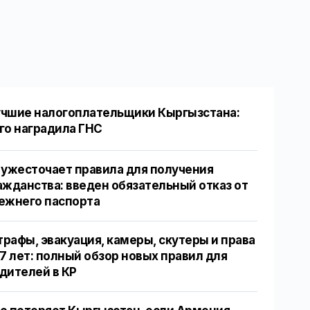
чшие налогоплательщики Кыргызстана:
го наградила ГНС
 ужесточает правила для получения
ажданства: введен обязательный отказ от
ежнего паспорта
рафы, эвакуация, камеры, скутеры и права
17 лет: полный обзор новых правил для
дителей в КР